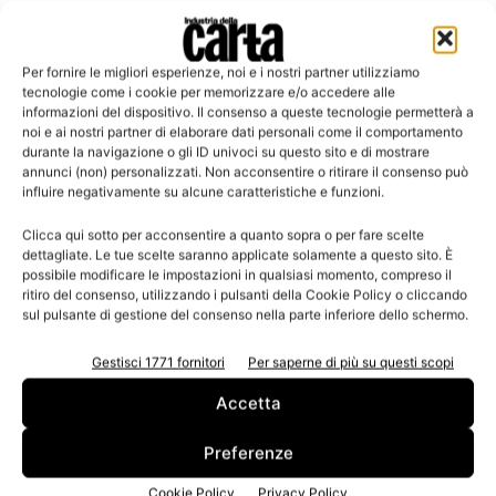
Per fornire le migliori esperienze, noi e i nostri partner utilizziamo
tecnologie come i cookie per memorizzare e/o accedere alle
Leggi la rivista
informazioni del dispositivo. Il consenso a queste tecnologie permetterà a
noi e ai nostri partner di elaborare dati personali come il comportamento
durante la navigazione o gli ID univoci su questo sito e di mostrare
annunci (non) personalizzati. Non acconsentire o ritirare il consenso può
influire negativamente su alcune caratteristiche e funzioni.
Clicca qui sotto per acconsentire a quanto sopra o per fare scelte
dettagliate. Le tue scelte saranno applicate solamente a questo sito. È
possibile modificare le impostazioni in qualsiasi momento, compreso il
ritiro del consenso, utilizzando i pulsanti della Cookie Policy o cliccando
sul pulsante di gestione del consenso nella parte inferiore dello schermo.
n.3 - Giugno 2026
n.2 - Aprile 2026
n.1 - Marzo 2026
Edicola Web
Gestisci 1771 fornitori
Per saperne di più su questi scopi
Accetta
Iscriviti alla newsletter
Preferenze
Cookie Policy
Privacy Policy