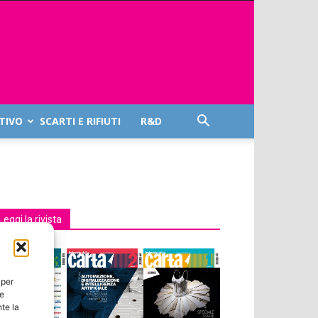
TIVO
SCARTI E RIFIUTI
R&D
Leggi la rivista
 per
ie
te la