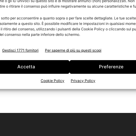
e o gli ID univoci su questo sito e di mostrare annunci (non) personalizzati. Non
re o ritirare il consenso può influire negativamente su alcune caratteristiche e f
n
 sotto per acconsentire a quanto sopra o per fare scelte dettagliate. Le tue scelt
Ed
solamente a questo sito. È possibile modificare le impostazioni in qualsiasi mome
l ritiro del consenso, utilizzando i pulsanti della Cookie Policy o cliccando sul pu
el consenso nella parte inferiore dello schermo.
Gestisci 1771 fornitori
Per saperne di più su questi scopi
Accetta
Preferenze
Cookie Policy
Privacy Policy