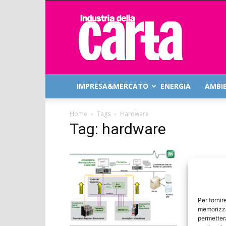
Industria
della
Carta
IMPRESA&MERCATO
ENERGIA
AMBI
Home
Tags
Hardware
Tag: hardware
Per fornir
memorizza
permetterà