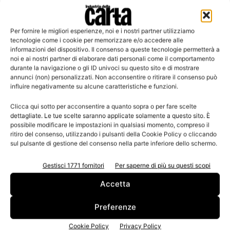
Per fornire le migliori esperienze, noi e i nostri partner utilizziamo
Leggi la rivista
tecnologie come i cookie per memorizzare e/o accedere alle
informazioni del dispositivo. Il consenso a queste tecnologie permetterà a
noi e ai nostri partner di elaborare dati personali come il comportamento
durante la navigazione o gli ID univoci su questo sito e di mostrare
annunci (non) personalizzati. Non acconsentire o ritirare il consenso può
influire negativamente su alcune caratteristiche e funzioni.
Clicca qui sotto per acconsentire a quanto sopra o per fare scelte
dettagliate. Le tue scelte saranno applicate solamente a questo sito. È
possibile modificare le impostazioni in qualsiasi momento, compreso il
ritiro del consenso, utilizzando i pulsanti della Cookie Policy o cliccando
sul pulsante di gestione del consenso nella parte inferiore dello schermo.
n.3 - Giugno 2026
n.2 - Aprile 2026
n.1 - Marzo 2026
Edicola Web
Gestisci 1771 fornitori
Per saperne di più su questi scopi
Accetta
Iscriviti alla newsletter
Preferenze
Cookie Policy
Privacy Policy