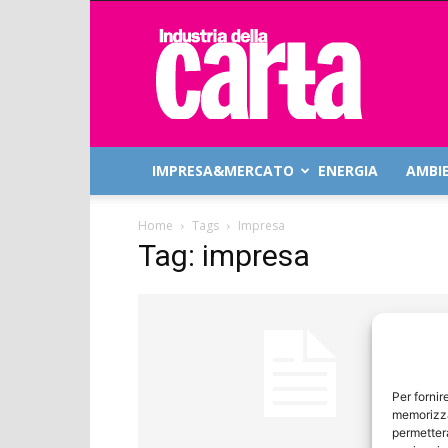
Industria
della
Carta
IMPRESA&MERCATO
ENERGIA
AMBI
Home
Tags
Impresa
Tag: impresa
Per fornir
memorizza
permetterà