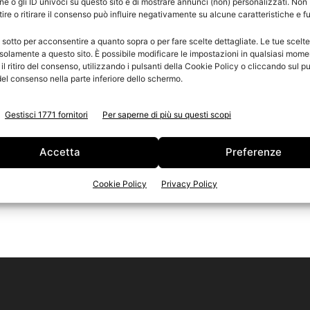
e o gli ID univoci su questo sito e di mostrare annunci (non) personalizzati. Non
re o ritirare il consenso può influire negativamente su alcune caratteristiche e f
r
n
 sotto per acconsentire a quanto sopra o per fare scelte dettagliate. Le tue scelt
Ed
solamente a questo sito. È possibile modificare le impostazioni in qualsiasi mome
l ritiro del consenso, utilizzando i pulsanti della Cookie Policy o cliccando sul pu
el consenso nella parte inferiore dello schermo.
Gestisci 1771 fornitori
Per saperne di più su questi scopi
Accetta
Preferenze
Cookie Policy
Privacy Policy