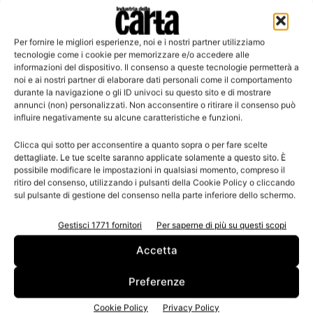
Per fornire le migliori esperienze, noi e i nostri partner utilizziamo
Leggi la rivista
tecnologie come i cookie per memorizzare e/o accedere alle
informazioni del dispositivo. Il consenso a queste tecnologie permetterà a
noi e ai nostri partner di elaborare dati personali come il comportamento
durante la navigazione o gli ID univoci su questo sito e di mostrare
annunci (non) personalizzati. Non acconsentire o ritirare il consenso può
influire negativamente su alcune caratteristiche e funzioni.
Clicca qui sotto per acconsentire a quanto sopra o per fare scelte
dettagliate. Le tue scelte saranno applicate solamente a questo sito. È
possibile modificare le impostazioni in qualsiasi momento, compreso il
ritiro del consenso, utilizzando i pulsanti della Cookie Policy o cliccando
sul pulsante di gestione del consenso nella parte inferiore dello schermo.
n.3 - Giugno 2026
n.2 - Aprile 2026
n.1 - Marzo 2026
Edicola Web
Gestisci 1771 fornitori
Per saperne di più su questi scopi
Accetta
Iscriviti alla newsletter
Preferenze
Cookie Policy
Privacy Policy