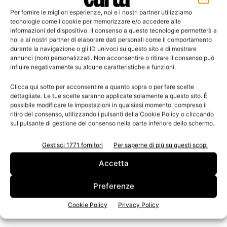
Leggi la rivista
Per fornire le migliori esperienze, noi e i nostri partner utilizziamo
tecnologie come i cookie per memorizzare e/o accedere alle
informazioni del dispositivo. Il consenso a queste tecnologie permetterà a
noi e ai nostri partner di elaborare dati personali come il comportamento
durante la navigazione o gli ID univoci su questo sito e di mostrare
annunci (non) personalizzati. Non acconsentire o ritirare il consenso può
influire negativamente su alcune caratteristiche e funzioni.
Clicca qui sotto per acconsentire a quanto sopra o per fare scelte
dettagliate. Le tue scelte saranno applicate solamente a questo sito. È
possibile modificare le impostazioni in qualsiasi momento, compreso il
ritiro del consenso, utilizzando i pulsanti della Cookie Policy o cliccando
n.3 - Giugno 2026
n.2 - Aprile 2026
n.1 - Marzo 2026
sul pulsante di gestione del consenso nella parte inferiore dello schermo.
Edicola Web
Gestisci 1771 fornitori
Per saperne di più su questi scopi
Iscriviti alla newsletter
Accetta
Preferenze
Cookie Policy
Privacy Policy