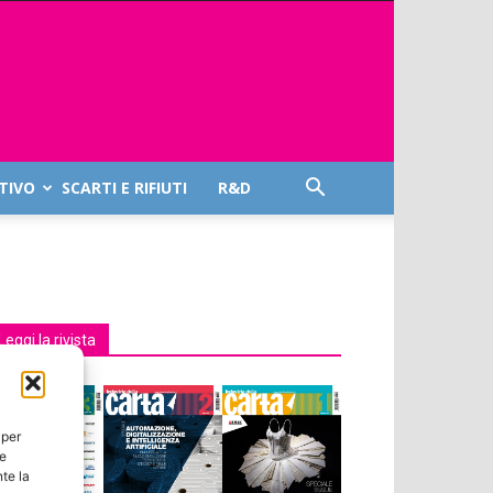
TIVO
SCARTI E RIFIUTI
R&D
Leggi la rivista
 per
ie
te la