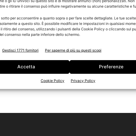
e o gli ID univoci su questo sito e di mostrare annunci (non) personalizzati. Non
re o ritirare il consenso può influire negativamente su alcune caratteristiche e f
n
 sotto per acconsentire a quanto sopra o per fare scelte dettagliate. Le tue scelt
Ed
solamente a questo sito. È possibile modificare le impostazioni in qualsiasi mome
l ritiro del consenso, utilizzando i pulsanti della Cookie Policy o cliccando sul pu
el consenso nella parte inferiore dello schermo.
Gestisci 1771 fornitori
Per saperne di più su questi scopi
Accetta
Preferenze
Cookie Policy
Privacy Policy