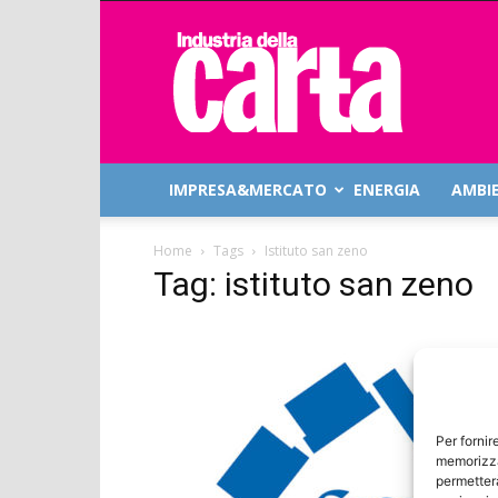
Industria
della
Carta
IMPRESA&MERCATO
ENERGIA
AMBI
Home
Tags
Istituto san zeno
Tag: istituto san zeno
Per fornir
memorizza
permetterà