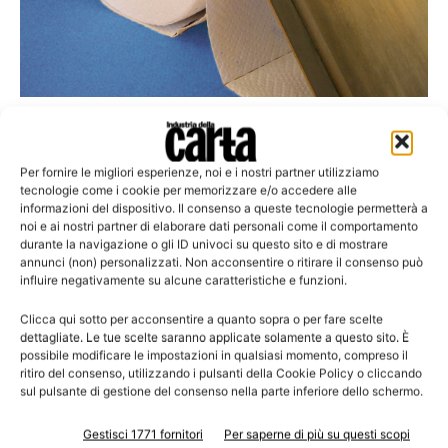
Tissue News. Anteprima di Miac Tissue Business Point, stand
9
Italiana Lame: una nuova gamma ultra
Per fornire le migliori esperienze, noi e i nostri partner utilizziamo
resistente all’usura
tecnologie come i cookie per memorizzare e/o accedere alle
informazioni del dispositivo. Il consenso a queste tecnologie permetterà a
noi e ai nostri partner di elaborare dati personali come il comportamento
durante la navigazione o gli ID univoci su questo sito e di mostrare
annunci (non) personalizzati. Non acconsentire o ritirare il consenso può
influire negativamente su alcune caratteristiche e funzioni.
Leggi la rivista
Clicca qui sotto per acconsentire a quanto sopra o per fare scelte
dettagliate. Le tue scelte saranno applicate solamente a questo sito. È
possibile modificare le impostazioni in qualsiasi momento, compreso il
ritiro del consenso, utilizzando i pulsanti della Cookie Policy o cliccando
sul pulsante di gestione del consenso nella parte inferiore dello schermo.
Gestisci 1771 fornitori
Per saperne di più su questi scopi