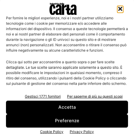
Per fornire le migliori esperienze, noi e i nostri partner utilizziamo
Leggi la rivista
tecnologie come i cookie per memorizzare e/o accedere alle
informazioni del dispositivo. Il consenso a queste tecnologie permetterà a
noi e ai nostri partner di elaborare dati personali come il comportamento
durante la navigazione o gli ID univoci su questo sito e di mostrare
annunci (non) personalizzati. Non acconsentire o ritirare il consenso può
influire negativamente su alcune caratteristiche e funzioni.
Clicca qui sotto per acconsentire a quanto sopra o per fare scelte
dettagliate. Le tue scelte saranno applicate solamente a questo sito. È
possibile modificare le impostazioni in qualsiasi momento, compreso il
ritiro del consenso, utilizzando i pulsanti della Cookie Policy o cliccando
sul pulsante di gestione del consenso nella parte inferiore dello schermo.
n.3 - Giugno 2026
n.2 - Aprile 2026
n.1 - Marzo 2026
Edicola Web
Gestisci 1771 fornitori
Per saperne di più su questi scopi
Accetta
Iscriviti alla newsletter
Preferenze
Cookie Policy
Privacy Policy