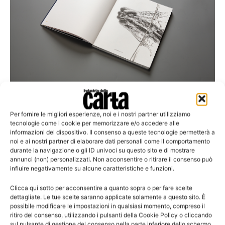
Mondo carta
Cartiere del Garda presenta il libro Touch
Per fornire le migliori esperienze, noi e i nostri partner utilizziamo
tecnologie come i cookie per memorizzare e/o accedere alle
informazioni del dispositivo. Il consenso a queste tecnologie permetterà a
noi e ai nostri partner di elaborare dati personali come il comportamento
durante la navigazione o gli ID univoci su questo sito e di mostrare
annunci (non) personalizzati. Non acconsentire o ritirare il consenso può
influire negativamente su alcune caratteristiche e funzioni.
Clicca qui sotto per acconsentire a quanto sopra o per fare scelte
dettagliate. Le tue scelte saranno applicate solamente a questo sito. È
possibile modificare le impostazioni in qualsiasi momento, compreso il
ritiro del consenso, utilizzando i pulsanti della Cookie Policy o cliccando
sul pulsante di gestione del consenso nella parte inferiore dello schermo.