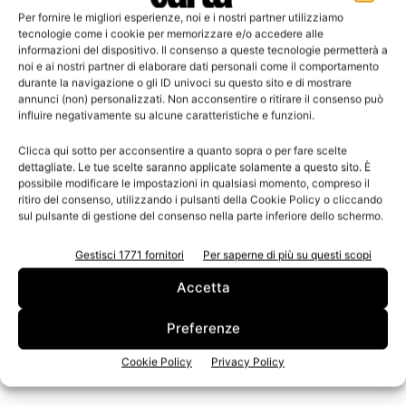
Per fornire le migliori esperienze, noi e i nostri partner utilizziamo
tecnologie come i cookie per memorizzare e/o accedere alle
informazioni del dispositivo. Il consenso a queste tecnologie permetterà a
noi e ai nostri partner di elaborare dati personali come il comportamento
durante la navigazione o gli ID univoci su questo sito e di mostrare
annunci (non) personalizzati. Non acconsentire o ritirare il consenso può
influire negativamente su alcune caratteristiche e funzioni.
Clicca qui sotto per acconsentire a quanto sopra o per fare scelte
dettagliate. Le tue scelte saranno applicate solamente a questo sito. È
possibile modificare le impostazioni in qualsiasi momento, compreso il
n.3 - Giugno 2026
n.2 - Aprile 2026
n.1 - Marzo 2026
ritiro del consenso, utilizzando i pulsanti della Cookie Policy o cliccando
Edicola Web
sul pulsante di gestione del consenso nella parte inferiore dello schermo.
Gestisci 1771 fornitori
Per saperne di più su questi scopi
Iscriviti alla newsletter
Accetta
Preferenze
Cookie Policy
Privacy Policy