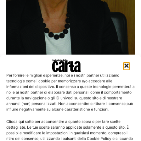
Per fornire le migliori esperienze, noi e i nostri partner utilizziamo
tecnologie come i cookie per memorizzare e/o accedere alle
Associaizoni: giro di poltrona
informazioni del dispositivo. Il consenso a queste tecnologie permetterà a
noi e ai nostri partner di elaborare dati personali come il comportamento
Cepi: Teresa Presas lascerà la direzione
durante la navigazione o gli ID univoci su questo sito e di mostrare
generale il prossimo maggio
annunci (non) personalizzati. Non acconsentire o ritirare il consenso può
influire negativamente su alcune caratteristiche e funzioni.
Clicca qui sotto per acconsentire a quanto sopra o per fare scelte
dettagliate. Le tue scelte saranno applicate solamente a questo sito. È
possibile modificare le impostazioni in qualsiasi momento, compreso il
Leggi la rivista
ritiro del consenso, utilizzando i pulsanti della Cookie Policy o cliccando