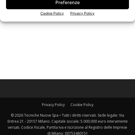
Preferenze
Iscriviti alla newsletter
Cookie Policy
Privacy Policy
Privacy Policy
Cookie Policy
© 2026 Tecniche Nuove Spa • Tutti i diritti riservati. Sede legale: Via
Eritrea 21 - 20157 Milano. Capitale sociale: 5.000.000 euro interamente
versati. Codice fiscale, Partita Iva e Iscrizione al Registro delle Imprese
di Milano: 00753480151