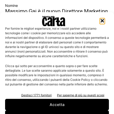
Nomine
Massimo Gai è il nuovo Direttore Marketing
& Sales Consumer di...
Per fornire le migliori esperienze, noi e i nostri partner utilizziamo
tecnologie come i cookie per memorizzare e/o accedere alle
informazioni del dispositivo. Il consenso a queste tecnologie permetterà a
noi e ai nostri partner di elaborare dati personali come il comportamento
Leggi la rivista
durante la navigazione o gli ID univoci su questo sito e di mostrare
annunci (non) personalizzati. Non acconsentire o ritirare il consenso può
influire negativamente su alcune caratteristiche e funzioni.
Clicca qui sotto per acconsentire a quanto sopra o per fare scelte
dettagliate. Le tue scelte saranno applicate solamente a questo sito. È
possibile modificare le impostazioni in qualsiasi momento, compreso il
ritiro del consenso, utilizzando i pulsanti della Cookie Policy o cliccando
sul pulsante di gestione del consenso nella parte inferiore dello schermo.
Gestisci 1771 fornitori
Per saperne di più su questi scopi
n.3 - Giugno 2026
n.2 - Aprile 2026
n.1 - Marzo 2026
Accetta
Edicola Web