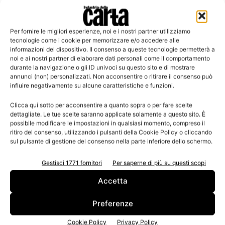
Per fornire le migliori esperienze, noi e i nostri partner utilizziamo
Leggi la rivista
tecnologie come i cookie per memorizzare e/o accedere alle
informazioni del dispositivo. Il consenso a queste tecnologie permetterà a
noi e ai nostri partner di elaborare dati personali come il comportamento
durante la navigazione o gli ID univoci su questo sito e di mostrare
annunci (non) personalizzati. Non acconsentire o ritirare il consenso può
influire negativamente su alcune caratteristiche e funzioni.
Clicca qui sotto per acconsentire a quanto sopra o per fare scelte
dettagliate. Le tue scelte saranno applicate solamente a questo sito. È
possibile modificare le impostazioni in qualsiasi momento, compreso il
ritiro del consenso, utilizzando i pulsanti della Cookie Policy o cliccando
sul pulsante di gestione del consenso nella parte inferiore dello schermo.
n.3 - Giugno 2026
n.2 - Aprile 2026
n.1 - Marzo 2026
Edicola Web
Gestisci 1771 fornitori
Per saperne di più su questi scopi
Accetta
Iscriviti alla newsletter
Preferenze
Cookie Policy
Privacy Policy