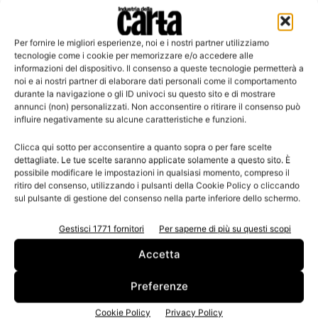
Per fornire le migliori esperienze, noi e i nostri partner utilizziamo
Leggi la rivista
tecnologie come i cookie per memorizzare e/o accedere alle
informazioni del dispositivo. Il consenso a queste tecnologie permetterà a
noi e ai nostri partner di elaborare dati personali come il comportamento
durante la navigazione o gli ID univoci su questo sito e di mostrare
annunci (non) personalizzati. Non acconsentire o ritirare il consenso può
influire negativamente su alcune caratteristiche e funzioni.
Clicca qui sotto per acconsentire a quanto sopra o per fare scelte
dettagliate. Le tue scelte saranno applicate solamente a questo sito. È
possibile modificare le impostazioni in qualsiasi momento, compreso il
ritiro del consenso, utilizzando i pulsanti della Cookie Policy o cliccando
sul pulsante di gestione del consenso nella parte inferiore dello schermo.
n.3 - Giugno 2026
n.2 - Aprile 2026
n.1 - Marzo 2026
Edicola Web
Gestisci 1771 fornitori
Per saperne di più su questi scopi
Accetta
Iscriviti alla newsletter
Preferenze
Cookie Policy
Privacy Policy