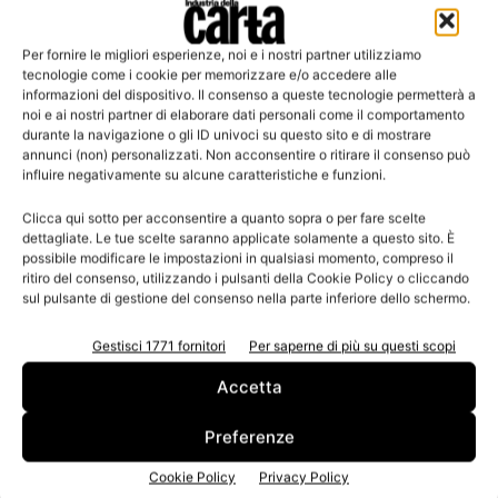
Per fornire le migliori esperienze, noi e i nostri partner utilizziamo
Leggi la rivista
tecnologie come i cookie per memorizzare e/o accedere alle
informazioni del dispositivo. Il consenso a queste tecnologie permetterà a
noi e ai nostri partner di elaborare dati personali come il comportamento
durante la navigazione o gli ID univoci su questo sito e di mostrare
annunci (non) personalizzati. Non acconsentire o ritirare il consenso può
influire negativamente su alcune caratteristiche e funzioni.
Clicca qui sotto per acconsentire a quanto sopra o per fare scelte
dettagliate. Le tue scelte saranno applicate solamente a questo sito. È
possibile modificare le impostazioni in qualsiasi momento, compreso il
ritiro del consenso, utilizzando i pulsanti della Cookie Policy o cliccando
sul pulsante di gestione del consenso nella parte inferiore dello schermo.
n.3 - Giugno 2026
n.2 - Aprile 2026
n.1 - Marzo 2026
Edicola Web
Gestisci 1771 fornitori
Per saperne di più su questi scopi
Accetta
Iscriviti alla newsletter
Preferenze
Cookie Policy
Privacy Policy