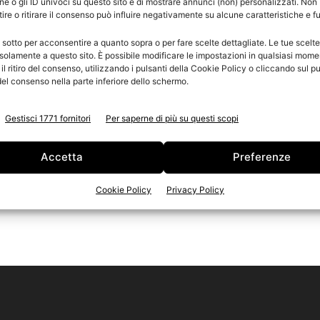
e o gli ID univoci su questo sito e di mostrare annunci (non) personalizzati. Non
re o ritirare il consenso può influire negativamente su alcune caratteristiche e f
o
n
 sotto per acconsentire a quanto sopra o per fare scelte dettagliate. Le tue scelt
Ed
solamente a questo sito. È possibile modificare le impostazioni in qualsiasi mome
l ritiro del consenso, utilizzando i pulsanti della Cookie Policy o cliccando sul pu
el consenso nella parte inferiore dello schermo.
Gestisci 1771 fornitori
Per saperne di più su questi scopi
Accetta
Preferenze
Cookie Policy
Privacy Policy