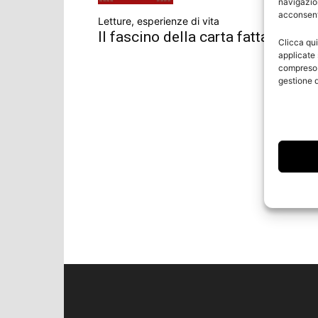
navigazion
acconsenti
Letture, esperienze di vita
Il fascino della carta fatta a man
Clicca qui
applicate 
compreso i
gestione d