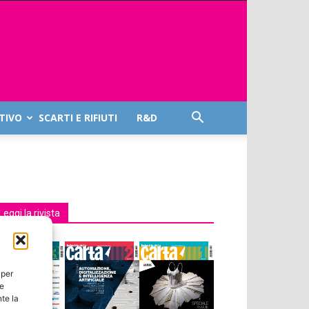
TIVO
SCARTI E RIFIUTI
R&D
Leggi la rivista
 per
ie
te la