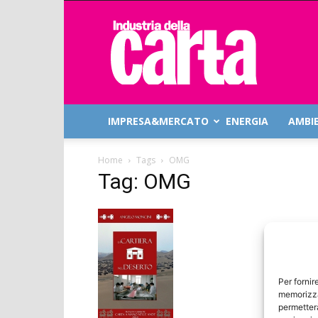
Industria
della
Carta
IMPRESA&MERCATO
ENERGIA
AMBI
Home
Tags
OMG
Tag: OMG
Per fornir
memorizza
permetterà