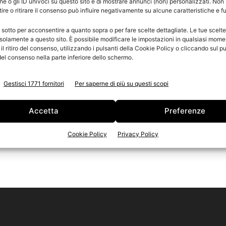
e o gli ID univoci su questo sito e di mostrare annunci (non) personalizzati. Non
re o ritirare il consenso può influire negativamente su alcune caratteristiche e f
r
n
 sotto per acconsentire a quanto sopra o per fare scelte dettagliate. Le tue scelt
Ed
solamente a questo sito. È possibile modificare le impostazioni in qualsiasi mome
l ritiro del consenso, utilizzando i pulsanti della Cookie Policy o cliccando sul pu
el consenso nella parte inferiore dello schermo.
e
Gestisci 1771 fornitori
Per saperne di più su questi scopi
Accetta
Preferenze
Cookie Policy
Privacy Policy