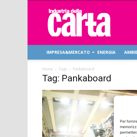
Industria
della
Carta
IMPRESA&MERCATO
ENERGIA
AMBI
Home
Tags
Pankaboard
Tag: Pankaboard
Per fornir
memorizza
permetterà