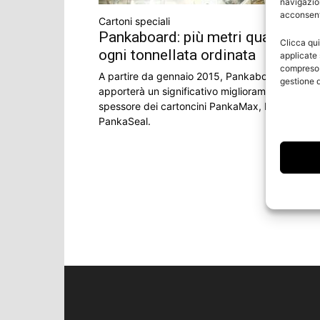
navigazion
acconsenti
Cartoni speciali
Pankaboard: più metri quadrati pe
Clicca qui
ogni tonnellata ordinata
applicate 
compreso i
A partire da gennaio 2015, Pankaboard
gestione d
apporterà un significativo miglioramento allo
spessore dei cartoncini PankaMax, PankaDisk 
PankaSeal.