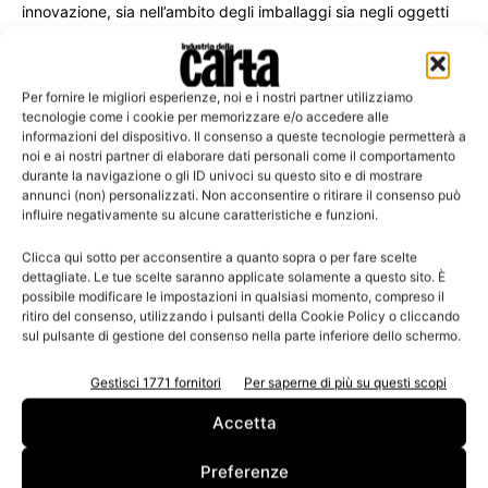
innovazione, sia nell’ambito degli imballaggi sia negli oggetti
che ci circondano.
Per fornire le migliori esperienze, noi e i nostri partner utilizziamo
tecnologie come i cookie per memorizzare e/o accedere alle
informazioni del dispositivo. Il consenso a queste tecnologie permetterà a
Leggi la rivista
noi e ai nostri partner di elaborare dati personali come il comportamento
durante la navigazione o gli ID univoci su questo sito e di mostrare
annunci (non) personalizzati. Non acconsentire o ritirare il consenso può
influire negativamente su alcune caratteristiche e funzioni.
Clicca qui sotto per acconsentire a quanto sopra o per fare scelte
dettagliate. Le tue scelte saranno applicate solamente a questo sito. È
possibile modificare le impostazioni in qualsiasi momento, compreso il
ritiro del consenso, utilizzando i pulsanti della Cookie Policy o cliccando
sul pulsante di gestione del consenso nella parte inferiore dello schermo.
Gestisci 1771 fornitori
Per saperne di più su questi scopi
n.3 - Giugno 2026
n.2 - Aprile 2026
n.1 - Marzo 2026
Edicola Web
Accetta
Preferenze
Iscriviti alla newsletter