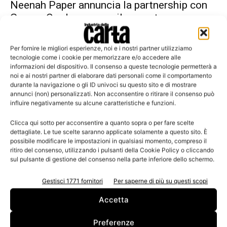
Neenah Paper annuncia la partnership con
Gruppo Cordenons per il mercato...
Per fornire le migliori esperienze, noi e i nostri partner utilizziamo
tecnologie come i cookie per memorizzare e/o accedere alle
informazioni del dispositivo. Il consenso a queste tecnologie permetterà a
Leggi la rivista
noi e ai nostri partner di elaborare dati personali come il comportamento
durante la navigazione o gli ID univoci su questo sito e di mostrare
annunci (non) personalizzati. Non acconsentire o ritirare il consenso può
influire negativamente su alcune caratteristiche e funzioni.
Clicca qui sotto per acconsentire a quanto sopra o per fare scelte
dettagliate. Le tue scelte saranno applicate solamente a questo sito. È
possibile modificare le impostazioni in qualsiasi momento, compreso il
ritiro del consenso, utilizzando i pulsanti della Cookie Policy o cliccando
sul pulsante di gestione del consenso nella parte inferiore dello schermo.
Gestisci 1771 fornitori
Per saperne di più su questi scopi
n.3 - Giugno 2026
n.2 - Aprile 2026
n.1 - Marzo 2026
Edicola Web
Accetta
Preferenze