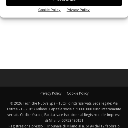
Iscriviti alla newsletter
Cookie Policy
Privacy Policy
Privacy Policy
Cookie Policy
© 2026 Tecniche Nuove Spa • Tutti i diritti riservati. Sede legale: Via
Eritrea 21 - 20157 Milano. Capitale sociale: 5.000.000 euro interamente
versati. Codice fiscale, Partita Iva e Iscrizione al Registro delle Imprese
di Milano: 00753480151
Registrazione presso il Tribunale di Milano al n. 6194 del 12 febbraio