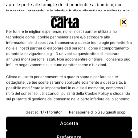
apre le porte alle famiglie dei dipendenti e ai bambini, con
laboratori interattivi e iniziative ludico didattiche dedicate alla
sicurezza e alla prevenzione dei rischi.
Per fornire le migliori esperienze, noi e i nostri partner utilizziamo
tecnologie come i cookie per memorizzare e/o accedere alle
informazioni del dispositivo. Il consenso a queste tecnologie permetterà a
noi e ai nostri partner di elaborare dati personali come il comportamento
Leggi la rivista
durante la navigazione o gli ID univoci su questo sito e di mostrare
annunci (non) personalizzati. Non acconsentire o ritirare il consenso può
influire negativamente su alcune caratteristiche e funzioni.
Clicca qui sotto per acconsentire a quanto sopra o per fare scelte
dettagliate. Le tue scelte saranno applicate solamente a questo sito. È
possibile modificare le impostazioni in qualsiasi momento, compreso il
ritiro del consenso, utilizzando i pulsanti della Cookie Policy o cliccando
sul pulsante di gestione del consenso nella parte inferiore dello schermo.
Gestisci 1771 fornitori
Per saperne di più su questi scopi
n.3 - Giugno 2026
n.2 - Aprile 2026
n.1 - Marzo 2026
Accetta
Edicola Web
Preferenze