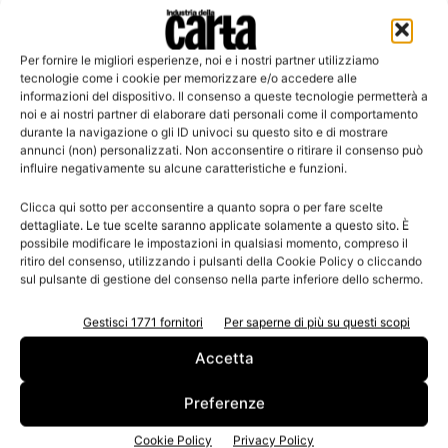
Per fornire le migliori esperienze, noi e i nostri partner utilizziamo
Leggi la rivista
tecnologie come i cookie per memorizzare e/o accedere alle
informazioni del dispositivo. Il consenso a queste tecnologie permetterà a
noi e ai nostri partner di elaborare dati personali come il comportamento
durante la navigazione o gli ID univoci su questo sito e di mostrare
annunci (non) personalizzati. Non acconsentire o ritirare il consenso può
influire negativamente su alcune caratteristiche e funzioni.
Clicca qui sotto per acconsentire a quanto sopra o per fare scelte
dettagliate. Le tue scelte saranno applicate solamente a questo sito. È
possibile modificare le impostazioni in qualsiasi momento, compreso il
ritiro del consenso, utilizzando i pulsanti della Cookie Policy o cliccando
sul pulsante di gestione del consenso nella parte inferiore dello schermo.
n.3 - Giugno 2026
n.2 - Aprile 2026
n.1 - Marzo 2026
Edicola Web
Gestisci 1771 fornitori
Per saperne di più su questi scopi
Accetta
Iscriviti alla newsletter
Preferenze
Cookie Policy
Privacy Policy