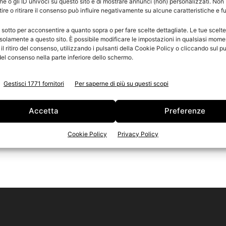
e o gli ID univoci su questo sito e di mostrare annunci (non) personalizzati. Non
re o ritirare il consenso può influire negativamente su alcune caratteristiche e f
e
n
 sotto per acconsentire a quanto sopra o per fare scelte dettagliate. Le tue scelt
Ed
solamente a questo sito. È possibile modificare le impostazioni in qualsiasi mome
l ritiro del consenso, utilizzando i pulsanti della Cookie Policy o cliccando sul pu
el consenso nella parte inferiore dello schermo.
Gestisci 1771 fornitori
Per saperne di più su questi scopi
Accetta
Preferenze
Cookie Policy
Privacy Policy