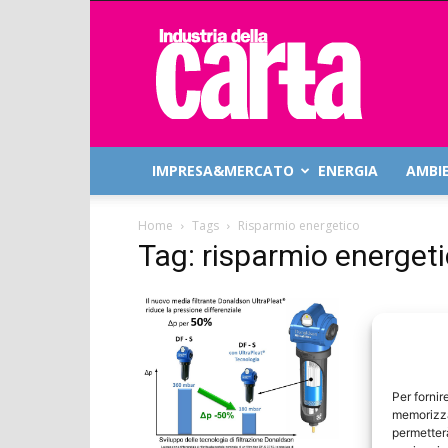
Industria
della
Carta
IMPRESA&MERCATO
ENERGIA
AMBI
Home
Tags
Risparmio energetico
Tag: risparmio energet
Per fornir
memorizza
permetterà