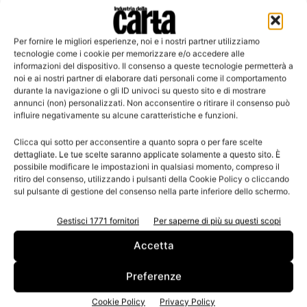
Per fornire le migliori esperienze, noi e i nostri partner utilizziamo
Leggi la rivista
tecnologie come i cookie per memorizzare e/o accedere alle
informazioni del dispositivo. Il consenso a queste tecnologie permetterà a
noi e ai nostri partner di elaborare dati personali come il comportamento
durante la navigazione o gli ID univoci su questo sito e di mostrare
annunci (non) personalizzati. Non acconsentire o ritirare il consenso può
influire negativamente su alcune caratteristiche e funzioni.
Clicca qui sotto per acconsentire a quanto sopra o per fare scelte
dettagliate. Le tue scelte saranno applicate solamente a questo sito. È
possibile modificare le impostazioni in qualsiasi momento, compreso il
ritiro del consenso, utilizzando i pulsanti della Cookie Policy o cliccando
sul pulsante di gestione del consenso nella parte inferiore dello schermo.
n.3 - Giugno 2026
n.2 - Aprile 2026
n.1 - Marzo 2026
Edicola Web
Gestisci 1771 fornitori
Per saperne di più su questi scopi
Accetta
Iscriviti alla newsletter
Preferenze
Cookie Policy
Privacy Policy