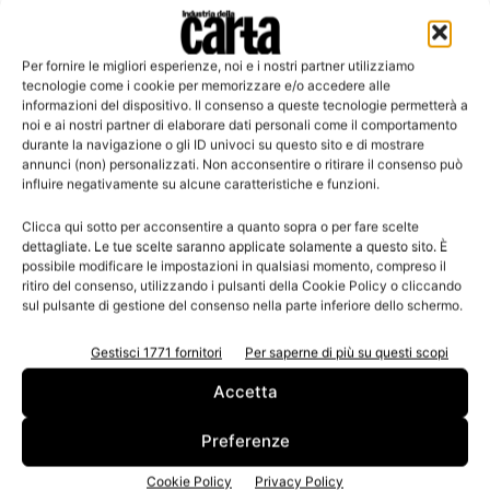
Per fornire le migliori esperienze, noi e i nostri partner utilizziamo
Leggi la rivista
tecnologie come i cookie per memorizzare e/o accedere alle
informazioni del dispositivo. Il consenso a queste tecnologie permetterà a
noi e ai nostri partner di elaborare dati personali come il comportamento
durante la navigazione o gli ID univoci su questo sito e di mostrare
annunci (non) personalizzati. Non acconsentire o ritirare il consenso può
influire negativamente su alcune caratteristiche e funzioni.
Clicca qui sotto per acconsentire a quanto sopra o per fare scelte
dettagliate. Le tue scelte saranno applicate solamente a questo sito. È
possibile modificare le impostazioni in qualsiasi momento, compreso il
ritiro del consenso, utilizzando i pulsanti della Cookie Policy o cliccando
sul pulsante di gestione del consenso nella parte inferiore dello schermo.
n.3 - Giugno 2026
n.2 - Aprile 2026
n.1 - Marzo 2026
Edicola Web
Gestisci 1771 fornitori
Per saperne di più su questi scopi
Accetta
Iscriviti alla newsletter
Preferenze
Cookie Policy
Privacy Policy