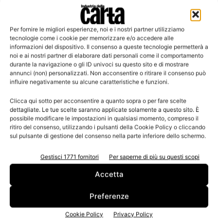
Per fornire le migliori esperienze, noi e i nostri partner utilizziamo
Leggi la rivista
tecnologie come i cookie per memorizzare e/o accedere alle
informazioni del dispositivo. Il consenso a queste tecnologie permetterà a
noi e ai nostri partner di elaborare dati personali come il comportamento
durante la navigazione o gli ID univoci su questo sito e di mostrare
annunci (non) personalizzati. Non acconsentire o ritirare il consenso può
influire negativamente su alcune caratteristiche e funzioni.
Clicca qui sotto per acconsentire a quanto sopra o per fare scelte
dettagliate. Le tue scelte saranno applicate solamente a questo sito. È
possibile modificare le impostazioni in qualsiasi momento, compreso il
ritiro del consenso, utilizzando i pulsanti della Cookie Policy o cliccando
sul pulsante di gestione del consenso nella parte inferiore dello schermo.
n.3 - Giugno 2026
n.2 - Aprile 2026
n.1 - Marzo 2026
Edicola Web
Gestisci 1771 fornitori
Per saperne di più su questi scopi
Accetta
Iscriviti alla newsletter
Preferenze
Cookie Policy
Privacy Policy