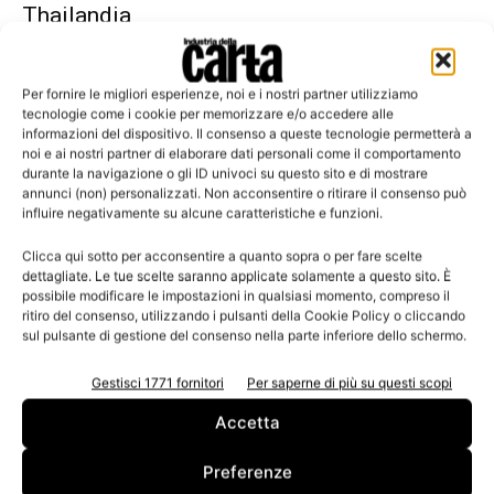
Thailandia
Per fornire le migliori esperienze, noi e i nostri partner utilizziamo
tecnologie come i cookie per memorizzare e/o accedere alle
informazioni del dispositivo. Il consenso a queste tecnologie permetterà a
Leggi la rivista
noi e ai nostri partner di elaborare dati personali come il comportamento
durante la navigazione o gli ID univoci su questo sito e di mostrare
annunci (non) personalizzati. Non acconsentire o ritirare il consenso può
influire negativamente su alcune caratteristiche e funzioni.
Clicca qui sotto per acconsentire a quanto sopra o per fare scelte
dettagliate. Le tue scelte saranno applicate solamente a questo sito. È
possibile modificare le impostazioni in qualsiasi momento, compreso il
ritiro del consenso, utilizzando i pulsanti della Cookie Policy o cliccando
sul pulsante di gestione del consenso nella parte inferiore dello schermo.
Gestisci 1771 fornitori
Per saperne di più su questi scopi
n.3 - Giugno 2026
n.2 - Aprile 2026
n.1 - Marzo 2026
Edicola Web
Accetta
Preferenze
Iscriviti alla newsletter