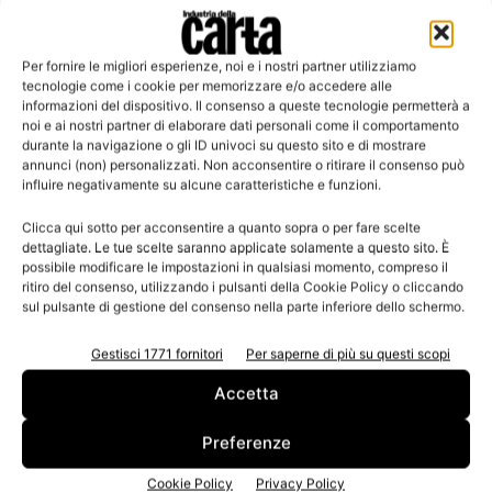
Per fornire le migliori esperienze, noi e i nostri partner utilizziamo
Leggi la rivista
tecnologie come i cookie per memorizzare e/o accedere alle
informazioni del dispositivo. Il consenso a queste tecnologie permetterà a
noi e ai nostri partner di elaborare dati personali come il comportamento
durante la navigazione o gli ID univoci su questo sito e di mostrare
annunci (non) personalizzati. Non acconsentire o ritirare il consenso può
influire negativamente su alcune caratteristiche e funzioni.
Clicca qui sotto per acconsentire a quanto sopra o per fare scelte
dettagliate. Le tue scelte saranno applicate solamente a questo sito. È
possibile modificare le impostazioni in qualsiasi momento, compreso il
ritiro del consenso, utilizzando i pulsanti della Cookie Policy o cliccando
sul pulsante di gestione del consenso nella parte inferiore dello schermo.
n.3 - Giugno 2026
n.2 - Aprile 2026
n.1 - Marzo 2026
Edicola Web
Gestisci 1771 fornitori
Per saperne di più su questi scopi
Accetta
Iscriviti alla newsletter
Preferenze
Cookie Policy
Privacy Policy