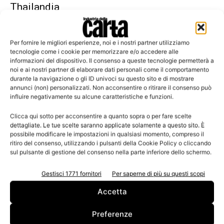
Thailandia
Per fornire le migliori esperienze, noi e i nostri partner utilizziamo
tecnologie come i cookie per memorizzare e/o accedere alle
informazioni del dispositivo. Il consenso a queste tecnologie permetterà a
Leggi la rivista
noi e ai nostri partner di elaborare dati personali come il comportamento
durante la navigazione o gli ID univoci su questo sito e di mostrare
annunci (non) personalizzati. Non acconsentire o ritirare il consenso può
influire negativamente su alcune caratteristiche e funzioni.
Clicca qui sotto per acconsentire a quanto sopra o per fare scelte
dettagliate. Le tue scelte saranno applicate solamente a questo sito. È
possibile modificare le impostazioni in qualsiasi momento, compreso il
ritiro del consenso, utilizzando i pulsanti della Cookie Policy o cliccando
sul pulsante di gestione del consenso nella parte inferiore dello schermo.
Gestisci 1771 fornitori
Per saperne di più su questi scopi
n.3 - Giugno 2026
n.2 - Aprile 2026
n.1 - Marzo 2026
Edicola Web
Accetta
Preferenze
Iscriviti alla newsletter