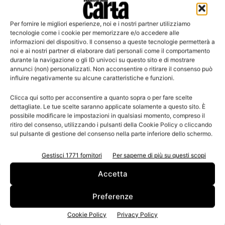
Per fornire le migliori esperienze, noi e i nostri partner utilizziamo
Leggi la rivista
tecnologie come i cookie per memorizzare e/o accedere alle
informazioni del dispositivo. Il consenso a queste tecnologie permetterà a
noi e ai nostri partner di elaborare dati personali come il comportamento
durante la navigazione o gli ID univoci su questo sito e di mostrare
annunci (non) personalizzati. Non acconsentire o ritirare il consenso può
influire negativamente su alcune caratteristiche e funzioni.
Clicca qui sotto per acconsentire a quanto sopra o per fare scelte
dettagliate. Le tue scelte saranno applicate solamente a questo sito. È
possibile modificare le impostazioni in qualsiasi momento, compreso il
ritiro del consenso, utilizzando i pulsanti della Cookie Policy o cliccando
sul pulsante di gestione del consenso nella parte inferiore dello schermo.
n.3 - Giugno 2026
n.2 - Aprile 2026
n.1 - Marzo 2026
Edicola Web
Gestisci 1771 fornitori
Per saperne di più su questi scopi
Accetta
Iscriviti alla newsletter
Preferenze
Cookie Policy
Privacy Policy