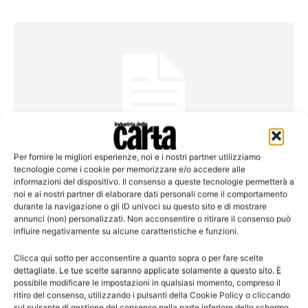
Per fornire le migliori esperienze, noi e i nostri partner utilizziamo
tecnologie come i cookie per memorizzare e/o accedere alle
Fiere&Eventi
informazioni del dispositivo. Il consenso a queste tecnologie permetterà a
Il 2014 di SPS Italia è ricco di buoni auspici
noi e ai nostri partner di elaborare dati personali come il comportamento
durante la navigazione o gli ID univoci su questo sito e di mostrare
Adesioni in crescita, rinnovate collaborazioni e nuovi propositi.
annunci (non) personalizzati. Non acconsentire o ritirare il consenso può
influire negativamente su alcune caratteristiche e funzioni.
Clicca qui sotto per acconsentire a quanto sopra o per fare scelte
dettagliate. Le tue scelte saranno applicate solamente a questo sito. È
possibile modificare le impostazioni in qualsiasi momento, compreso il
Leggi la rivista
ritiro del consenso, utilizzando i pulsanti della Cookie Policy o cliccando
sul pulsante di gestione del consenso nella parte inferiore dello schermo.