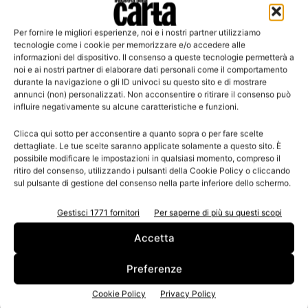
Per fornire le migliori esperienze, noi e i nostri partner utilizziamo
Leggi la rivista
tecnologie come i cookie per memorizzare e/o accedere alle
informazioni del dispositivo. Il consenso a queste tecnologie permetterà a
noi e ai nostri partner di elaborare dati personali come il comportamento
durante la navigazione o gli ID univoci su questo sito e di mostrare
annunci (non) personalizzati. Non acconsentire o ritirare il consenso può
influire negativamente su alcune caratteristiche e funzioni.
Clicca qui sotto per acconsentire a quanto sopra o per fare scelte
dettagliate. Le tue scelte saranno applicate solamente a questo sito. È
possibile modificare le impostazioni in qualsiasi momento, compreso il
ritiro del consenso, utilizzando i pulsanti della Cookie Policy o cliccando
sul pulsante di gestione del consenso nella parte inferiore dello schermo.
n.3 - Giugno 2026
n.2 - Aprile 2026
n.1 - Marzo 2026
Edicola Web
Gestisci 1771 fornitori
Per saperne di più su questi scopi
Accetta
Iscriviti alla newsletter
Preferenze
Cookie Policy
Privacy Policy