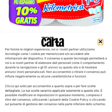
Tutela dell’ambiente: al 42% degli intervistati piace...
Tissue: sì degli italiani ai piccoli gesti
Per fornire le migliori esperienze, noi e i nostri partner utilizziamo
ecologici low cost
tecnologie come i cookie per memorizzare e/o accedere alle
informazioni del dispositivo. Il consenso a queste tecnologie permetterà a
La fiducia verso l’innovazione di prodotto
noi e ai nostri partner di elaborare dati personali come il comportamento
durante la navigazione o gli ID univoci su questo sito e di mostrare
annunci (non) personalizzati. Non acconsentire o ritirare il consenso può
influire negativamente su alcune caratteristiche e funzioni.
Clicca qui sotto per acconsentire a quanto sopra o per fare scelte
Leggi la rivista
dettagliate. Le tue scelte saranno applicate solamente a questo sito. È
possibile modificare le impostazioni in qualsiasi momento, compreso il
ritiro del consenso, utilizzando i pulsanti della Cookie Policy o cliccando
sul pulsante di gestione del consenso nella parte inferiore dello schermo.