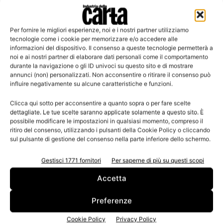
Per fornire le migliori esperienze, noi e i nostri partner utilizziamo
Leggi la rivista
tecnologie come i cookie per memorizzare e/o accedere alle
informazioni del dispositivo. Il consenso a queste tecnologie permetterà a
noi e ai nostri partner di elaborare dati personali come il comportamento
durante la navigazione o gli ID univoci su questo sito e di mostrare
annunci (non) personalizzati. Non acconsentire o ritirare il consenso può
influire negativamente su alcune caratteristiche e funzioni.
Clicca qui sotto per acconsentire a quanto sopra o per fare scelte
dettagliate. Le tue scelte saranno applicate solamente a questo sito. È
possibile modificare le impostazioni in qualsiasi momento, compreso il
ritiro del consenso, utilizzando i pulsanti della Cookie Policy o cliccando
sul pulsante di gestione del consenso nella parte inferiore dello schermo.
n.3 - Giugno 2026
n.2 - Aprile 2026
n.1 - Marzo 2026
Edicola Web
Gestisci 1771 fornitori
Per saperne di più su questi scopi
Accetta
Iscriviti alla newsletter
Preferenze
Cookie Policy
Privacy Policy