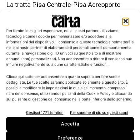
La tratta Pisa Centrale-Pisa Aereoporto
diventa green
Per fornire le migliori esperienze, noi e i nostri partner utilizziamo
tecnologie come i cookie per memorizzare e/o accedere alle
informazioni del dispositivo. Il consenso a queste tecnologie permetterà a
Leggi la rivista
noi e ai nostri partner di elaborare dati personali come il comportamento
durante la navigazione o gli ID univoci su questo sito e di mostrare
annunci (non) personalizzati. Non acconsentire o ritirare il consenso può
influire negativamente su alcune caratteristiche e funzioni.
Clicca qui sotto per acconsentire a quanto sopra o per fare scelte
dettagliate. Le tue scelte saranno applicate solamente a questo sito. È
possibile modificare le impostazioni in qualsiasi momento, compreso il
ritiro del consenso, utilizzando i pulsanti della Cookie Policy o cliccando
sul pulsante di gestione del consenso nella parte inferiore dello schermo.
Gestisci 1771 fornitori
Per saperne di più su questi scopi
n.3 - Giugno 2026
n.2 - Aprile 2026
n.1 - Marzo 2026
Edicola Web
Accetta
Preferenze