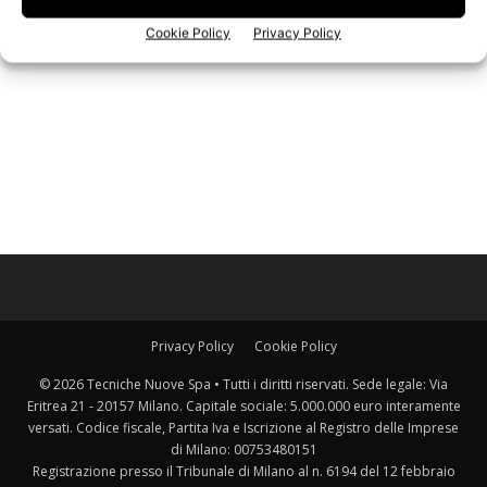
Iscriviti alla newsletter
Cookie Policy
Privacy Policy
Privacy Policy
Cookie Policy
© 2026 Tecniche Nuove Spa • Tutti i diritti riservati. Sede legale: Via
Eritrea 21 - 20157 Milano. Capitale sociale: 5.000.000 euro interamente
versati. Codice fiscale, Partita Iva e Iscrizione al Registro delle Imprese
di Milano: 00753480151
Registrazione presso il Tribunale di Milano al n. 6194 del 12 febbraio