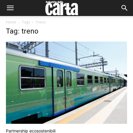
Home
Tags
Treno
Tag: treno
Partnership ecosostenibili