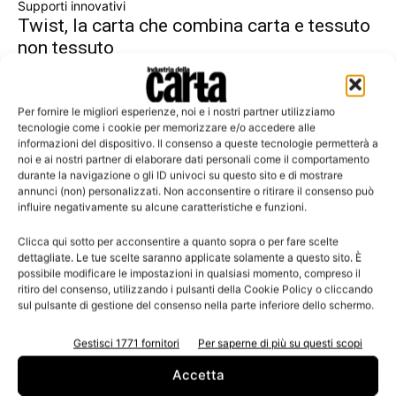
Supporti innovativi
Twist, la carta che combina carta e tessuto
non tessuto
Resa di stampa eccellente, particolarmente indicata per la
serigrafia.
Per fornire le migliori esperienze, noi e i nostri partner utilizziamo
tecnologie come i cookie per memorizzare e/o accedere alle
informazioni del dispositivo. Il consenso a queste tecnologie permetterà a
noi e ai nostri partner di elaborare dati personali come il comportamento
durante la navigazione o gli ID univoci su questo sito e di mostrare
Leggi la rivista
annunci (non) personalizzati. Non acconsentire o ritirare il consenso può
influire negativamente su alcune caratteristiche e funzioni.
Clicca qui sotto per acconsentire a quanto sopra o per fare scelte
dettagliate. Le tue scelte saranno applicate solamente a questo sito. È
possibile modificare le impostazioni in qualsiasi momento, compreso il
ritiro del consenso, utilizzando i pulsanti della Cookie Policy o cliccando
sul pulsante di gestione del consenso nella parte inferiore dello schermo.
Gestisci 1771 fornitori
Per saperne di più su questi scopi
Accetta
n.3 - Giugno 2026
n.2 - Aprile 2026
n.1 - Marzo 2026