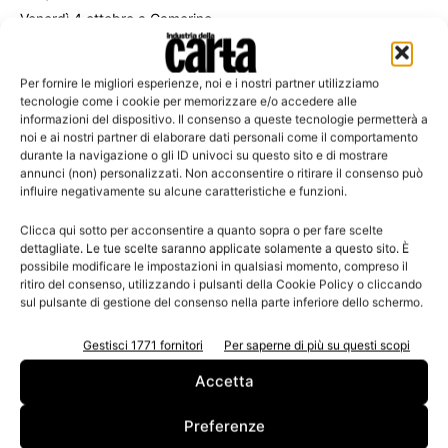
Venerdì 4 ottobre a Camerino
Per fornire le migliori esperienze, noi e i nostri partner utilizziamo
tecnologie come i cookie per memorizzare e/o accedere alle
informazioni del dispositivo. Il consenso a queste tecnologie permetterà a
Leggi la rivista
noi e ai nostri partner di elaborare dati personali come il comportamento
durante la navigazione o gli ID univoci su questo sito e di mostrare
annunci (non) personalizzati. Non acconsentire o ritirare il consenso può
influire negativamente su alcune caratteristiche e funzioni.
Clicca qui sotto per acconsentire a quanto sopra o per fare scelte
dettagliate. Le tue scelte saranno applicate solamente a questo sito. È
possibile modificare le impostazioni in qualsiasi momento, compreso il
ritiro del consenso, utilizzando i pulsanti della Cookie Policy o cliccando
sul pulsante di gestione del consenso nella parte inferiore dello schermo.
Gestisci 1771 fornitori
Per saperne di più su questi scopi
n.3 - Giugno 2026
n.2 - Aprile 2026
n.1 - Marzo 2026
Edicola Web
Accetta
Preferenze
Iscriviti alla newsletter