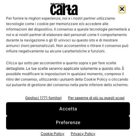
Per fornire le migliori esperienze, noi e i nostri partner utilizziamo
Leggi la rivista
tecnologie come i cookie per memorizzare e/o accedere alle
informazioni del dispositivo. Il consenso a queste tecnologie permetterà a
noi e ai nostri partner di elaborare dati personali come il comportamento
durante la navigazione o gli ID univoci su questo sito e di mostrare
annunci (non) personalizzati. Non acconsentire o ritirare il consenso può
influire negativamente su alcune caratteristiche e funzioni.
Clicca qui sotto per acconsentire a quanto sopra o per fare scelte
dettagliate. Le tue scelte saranno applicate solamente a questo sito. È
possibile modificare le impostazioni in qualsiasi momento, compreso il
ritiro del consenso, utilizzando i pulsanti della Cookie Policy o cliccando
sul pulsante di gestione del consenso nella parte inferiore dello schermo.
n.3 - Giugno 2026
n.2 - Aprile 2026
n.1 - Marzo 2026
Edicola Web
Gestisci 1771 fornitori
Per saperne di più su questi scopi
Accetta
Iscriviti alla newsletter
Preferenze
Cookie Policy
Privacy Policy