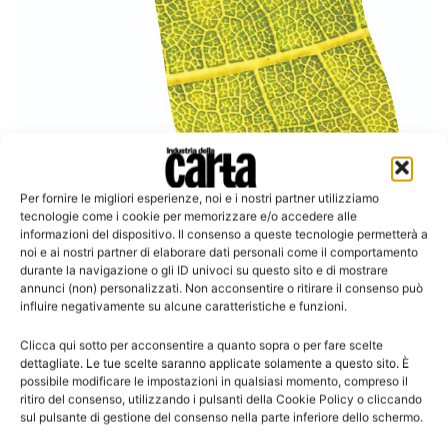
Per fornire le migliori esperienze, noi e i nostri partner utilizziamo
tecnologie come i cookie per memorizzare e/o accedere alle
informazioni del dispositivo. Il consenso a queste tecnologie permetterà a
noi e ai nostri partner di elaborare dati personali come il comportamento
durante la navigazione o gli ID univoci su questo sito e di mostrare
annunci (non) personalizzati. Non acconsentire o ritirare il consenso può
Environmental Paper Company Index WWF 2013
influire negativamente su alcune caratteristiche e funzioni.
Svelata l’impronta ecologica di 82 milioni di
Clicca qui sotto per acconsentire a quanto sopra o per fare scelte
tonnellate di polpa di...
dettagliate. Le tue scelte saranno applicate solamente a questo sito. È
Le italiane Sofidel e Fedrigoni tra i 25 colossi del settore che
possibile modificare le impostazioni in qualsiasi momento, compreso il
ritiro del consenso, utilizzando i pulsanti della Cookie Policy o cliccando
hanno rivelato i dati
sul pulsante di gestione del consenso nella parte inferiore dello schermo.