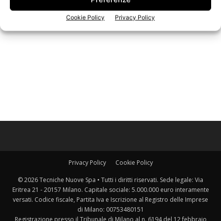
Iscriviti alla newsletter
Cookie Policy
Privacy Policy
Privacy Policy
Cookie Policy
© 2026 Tecniche Nuove Spa • Tutti i diritti riservati. Sede legale: Via
Eritrea 21 - 20157 Milano. Capitale sociale: 5.000.000 euro interamente
versati. Codice fiscale, Partita Iva e Iscrizione al Registro delle Imprese
di Milano: 00753480151
Registrazione presso il Tribunale di Milano al n. 6194 del 12 febbraio