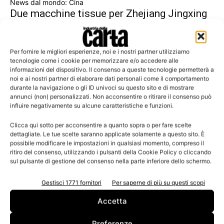
News dal mondo: Cina
Due macchine tissue per Zhejiang Jingxing
Paper
Per fornire le migliori esperienze, noi e i nostri partner utilizziamo
tecnologie come i cookie per memorizzare e/o accedere alle
informazioni del dispositivo. Il consenso a queste tecnologie permetterà a
noi e ai nostri partner di elaborare dati personali come il comportamento
Leggi la rivista
durante la navigazione o gli ID univoci su questo sito e di mostrare
annunci (non) personalizzati. Non acconsentire o ritirare il consenso può
influire negativamente su alcune caratteristiche e funzioni.
Clicca qui sotto per acconsentire a quanto sopra o per fare scelte
dettagliate. Le tue scelte saranno applicate solamente a questo sito. È
possibile modificare le impostazioni in qualsiasi momento, compreso il
ritiro del consenso, utilizzando i pulsanti della Cookie Policy o cliccando
sul pulsante di gestione del consenso nella parte inferiore dello schermo.
Gestisci 1771 fornitori
Per saperne di più su questi scopi
n.3 - Giugno 2026
n.2 - Aprile 2026
n.1 - Marzo 2026
Accetta
Edicola Web
Preferenze