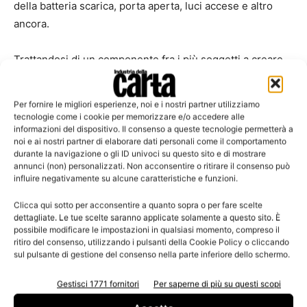
della batteria scarica, porta aperta, luci accese e altro
ancora.
Trattandosi di un componente fra i più soggetti a creare
fermi dei veicoli, è facile immaginare la soddisfazione dei
fleet manager nel poter contare su questa funzionalità.
Per fornire le migliori esperienze, noi e i nostri partner utilizziamo
tecnologie come i cookie per memorizzare e/o accedere alle
informazioni del dispositivo. Il consenso a queste tecnologie permetterà a
Va sottolineata la presenza del
rilevamento della
noi e ai nostri partner di elaborare dati personali come il comportamento
collisione in tempo reale
: accelerometro e giroscopio
durante la navigazione o gli ID univoci su questo sito e di mostrare
autocalibranti, memorizzazione dei dati di incidente,
annunci (non) personalizzati. Non acconsentire o ritirare il consenso può
influire negativamente su alcune caratteristiche e funzioni.
rilevamento dell’impatto con veicolo in sosta (rilevamento
del movimento del veicolo a motore spento).
Clicca qui sotto per acconsentire a quanto sopra o per fare scelte
dettagliate. Le tue scelte saranno applicate solamente a questo sito. È
possibile modificare le impostazioni in qualsiasi momento, compreso il
Sintetizzando, la versione Base permette di semplificare
ritiro del consenso, utilizzando i pulsanti della Cookie Policy o cliccando
la gestione della flotta, riducendo al tempo stesso il
sul pulsante di gestione del consenso nella parte inferiore dello schermo.
fermo veicolo e ottimizzando i percorsi fatti.
Gestisci 1771 fornitori
Per saperne di più su questi scopi