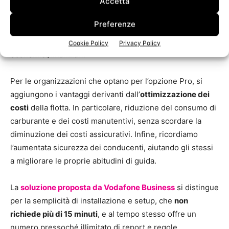
Questo si traduce inoltre in una riduzione dell’impatto
Accetta
ambientale (tema di particolare popolarità), aiutando le
Preferenze
aziende a raggiungere gli obbiettivi di sostenibilità delle
emissioni senza influire negativamente sui KPI
Cookie Policy
Privacy Policy
economici/finanziari.
Per le organizzazioni che optano per l’opzione Pro, si
aggiungono i vantaggi derivanti dall’
ottimizzazione dei
costi
della flotta. In particolare, riduzione del consumo di
carburante e dei costi manutentivi, senza scordare la
diminuzione dei costi assicurativi. Infine, ricordiamo
l’aumentata sicurezza dei conducenti, aiutando gli stessi
a migliorare le proprie abitudini di guida.
La
soluzione proposta da Vodafone Business
si distingue
per la semplicità di installazione e setup, che
non
richiede più di 15 minuti
, e al tempo stesso offre un
numero pressoché illimitato di report e regole