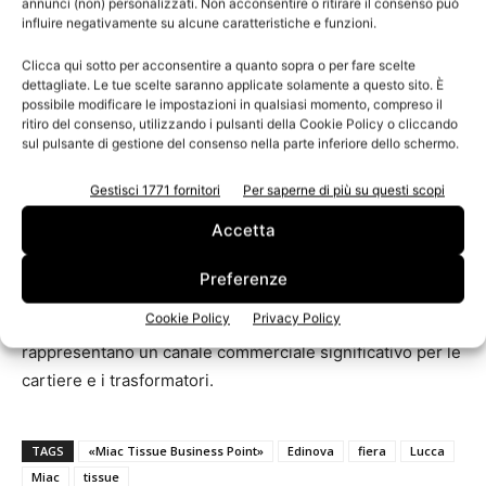
annunci (non) personalizzati. Non acconsentire o ritirare il consenso può
influire negativamente su alcune caratteristiche e funzioni.
I visitatori sono ovviamente le cartiere e i trasformatori di
Clicca qui sotto per acconsentire a quanto sopra o per fare scelte
carta tissue a tutti i livelli dell’organigramma aziendale
dettagliate. Le tue scelte saranno applicate solamente a questo sito. È
oltre ai buyer della grande distribuzione, grossisti e
possibile modificare le impostazioni in qualsiasi momento, compreso il
ritiro del consenso, utilizzando i pulsanti della Cookie Policy o cliccando
gruppi di acquisto che avranno l’opportunità di visitare la
sul pulsante di gestione del consenso nella parte inferiore dello schermo.
manifestazione. Un plus quest’ultimo ottenuto facendo
tesoro della rete dei contatti che Edinova ha maturato
Gestisci 1771 fornitori
Per saperne di più su questi scopi
organizzando da 18 anni la fiera Big Buyer di Bologna, la
Accetta
storica manifestazione riservata ai grandi compratori per i
prodotti da ufficio, scuola e cancelleria per i quali il tissue
Preferenze
costituisce sempre di più un’importante area
Cookie Policy
Privacy Policy
merceologica all’interno della propria offerta e che quindi
rappresentano un canale commerciale significativo per le
cartiere e i trasformatori.
TAGS
«Miac Tissue Business Point»
Edinova
fiera
Lucca
Miac
tissue