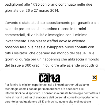
padiglione) alle 17.30 con orario continuato nelle due
giornate del 26 e 27 marzo 2014.
L’evento è stato studiato appositamente per garantire alle
aziende partecipanti il massimo ritorno in termini
commerciali, di visibilità e immagine con il minimo
investimento. Una piazza d’affari dove le aziende
possono fare business e sviluppare nuovi contatti con
tutti i visitatori che operano nel mondo del tissue. Due
giorni di durata per un happening che abbraccia il mondo
del tissue a 360 gradi in cui oltre alle aziende produttrici
di macchinari per la produzione e trasformazione della
carta tissue saranno presenti, in veste di aziende
espositrici, anche le cartiere: Miac Tissue Business Point
Per fornire le migliori esperienze, noi e i nostri partner utilizziamo
tecnologie come i cookie per memorizzare e/o accedere alle
vuole essere infatti un punto d’incontro privilegiato, oltre
informazioni del dispositivo. Il consenso a queste tecnologie permetterà a
che per l’aggiornamento tecnologico, anche per la
noi e ai nostri partner di elaborare dati personali come il comportamento
promozione delle carte tissue e del prodotto finito.
durante la navigazione o gli ID univoci su questo sito e di mostrare