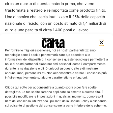
circa un quarto di questa materia prima, che viene
trasformata all’estero e reimportata come prodotto finito.
Una dinamica che lascia inutilizzato il 25% della capacità
nazionale di riciclo, con un costo stimato di 1,4 miliardi di
euro e una perdita di circa 1.400 posti di lavoro.
“È urgente introdurre un meccanismo di titoli per gli
utilizzatori di carta da riciclare, che valorizzi i benefici
Per fornire le migliori esperienze, noi e i nostri partner utilizziamo
tecnologie come i cookie per memorizzare e/o accedere alle
derivanti dall’impiego di materia prima riciclata in termini
informazioni del dispositivo. Il consenso a queste tecnologie permetterà a
di minori consumi energetici e riduzione delle emissioni
noi e ai nostri partner di elaborare dati personali come il comportamento
durante la navigazione o gli ID univoci su questo sito e di mostrare
climalteranti. Tali titoli, assegnati agli impianti in
annunci (non) personalizzati. Non acconsentire o ritirare il consenso può
proporzione alla quantità di carta riciclata immessa sul
influire negativamente su alcune caratteristiche e funzioni.
mercato, dovrebbero essere riconosciuti anche ai fini del
Clicca qui sotto per acconsentire a quanto sopra o per fare scelte
raggiungimento degli obiettivi di decarbonizzazione.
dettagliate. Le tue scelte saranno applicate solamente a questo sito. È
Occorre mettere circolarità e decarbonizzazione al centro
possibile modificare le impostazioni in qualsiasi momento, compreso il
ritiro del consenso, utilizzando i pulsanti della Cookie Policy o cliccando
della politica economica, in linea con quanto previsto dal
sul pulsante di gestione del consenso nella parte inferiore dello schermo.
Circular Economy Act”, prosegue Poli.