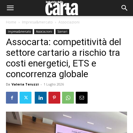
Home
Impresa&mercato
Associazioni
Impresa&mercato
Associazioni
Scenari
Assocarta: competitività del
settore cartario a rischio tra
costi energetici, ETS e
concorrenza globale
Da
Valeria Teruzzi
-
1 Luglio 2026