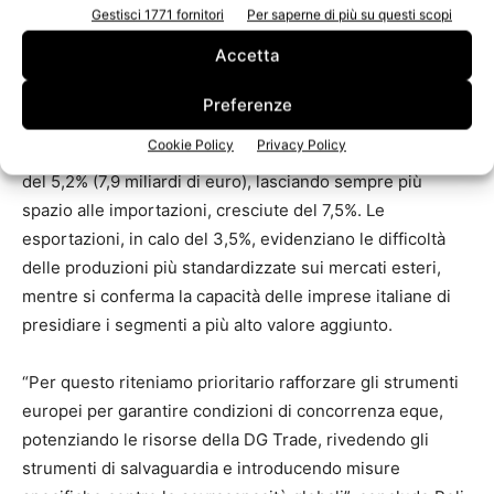
Gestisci 1771 fornitori
Per saperne di più su questi scopi
La crescente pressione competitiva internazionale è
Accetta
confermata anche dai dati del 2025. Nel 2025 i consumi
nazionali sono aumentati del 3,3%, raggiungendo 10
Preferenze
milioni di tonnellate, mentre la produzione si è ridotta del
Cookie Policy
Privacy Policy
2,2% (7,8 milioni di tonnellate) e il fatturato è diminuito
del 5,2% (7,9 miliardi di euro), lasciando sempre più
spazio alle importazioni, cresciute del 7,5%. Le
esportazioni, in calo del 3,5%, evidenziano le difficoltà
delle produzioni più standardizzate sui mercati esteri,
mentre si conferma la capacità delle imprese italiane di
presidiare i segmenti a più alto valore aggiunto.
“Per questo riteniamo prioritario rafforzare gli strumenti
europei per garantire condizioni di concorrenza eque,
potenziando le risorse della DG Trade, rivedendo gli
strumenti di salvaguardia e introducendo misure