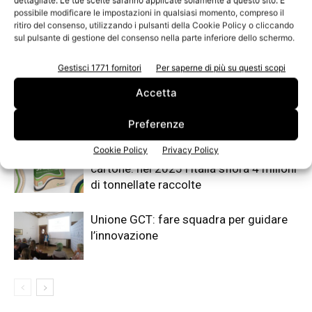
possibile modificare le impostazioni in qualsiasi momento, compreso il
ritiro del consenso, utilizzando i pulsanti della Cookie Policy o cliccando
sul pulsante di gestione del consenso nella parte inferiore dello schermo.
Articoli correlati
Di più dello stesso autore
Gestisci 1771 fornitori
Per saperne di più su questi scopi
Pro Carton Awards 2026: 12 finalisti
Accetta
italiani tra aziende e giovani designer
del packaging in cartoncino
Preferenze
Cookie Policy
Privacy Policy
Raccolta differenziata di carta e
cartone: nel 2025 l’Italia sfiora 4 milioni
di tonnellate raccolte
Unione GCT: fare squadra per guidare
l’innovazione