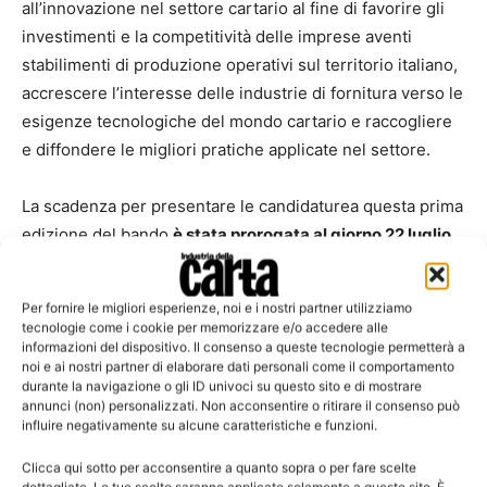
all’innovazione nel settore cartario al fine di favorire gli
investimenti e la competitività delle imprese aventi
stabilimenti di produzione operativi sul territorio italiano,
accrescere l’interesse delle industrie di fornitura verso le
esigenze tecnologiche del mondo cartario e raccogliere
e diffondere le migliori pratiche applicate nel settore.
La scadenza per presentare le candidaturea questa prima
edizione del bando
è stata prorogata al giorno 22 luglio
2019.
Per fornire le migliori esperienze, noi e i nostri partner utilizziamo
Tutte le info al link
https://innovation.miac.info
.
tecnologie come i cookie per memorizzare e/o accedere alle
informazioni del dispositivo. Il consenso a queste tecnologie permetterà a
noi e ai nostri partner di elaborare dati personali come il comportamento
durante la navigazione o gli ID univoci su questo sito e di mostrare
annunci (non) personalizzati. Non acconsentire o ritirare il consenso può
influire negativamente su alcune caratteristiche e funzioni.
Clicca qui sotto per acconsentire a quanto sopra o per fare scelte
dettagliate. Le tue scelte saranno applicate solamente a questo sito. È