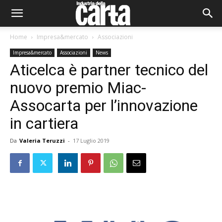
Home
Impresa&mercato
Associazioni
Impresa&mercato
Associazioni
News
Aticelca è partner tecnico del
nuovo premio Miac-
Assocarta per l’innovazione
in cartiera
Da
Valeria Teruzzi
-
17 Luglio 2019