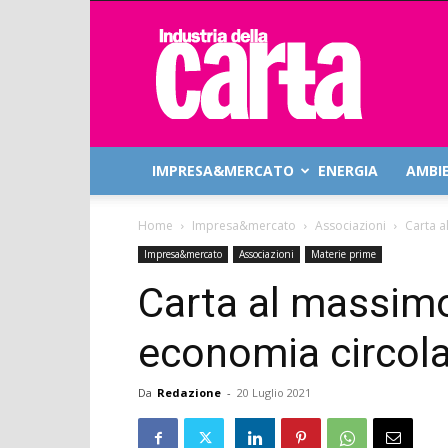
Industria
della
Carta
IMPRESA&MERCATO
ENERGIA
AMBI
Home
Impresa&mercato
Associazioni
Carta a
Impresa&mercato
Associazioni
Materie prime
Carta al massimo
economia circol
Da
Redazione
-
20 Luglio 2021