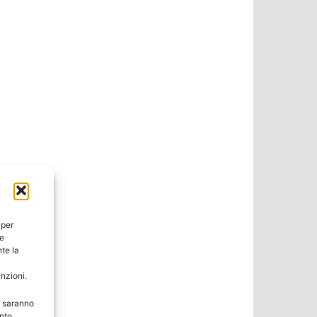
 per
ie
te la
unzioni.
e saranno
nto,