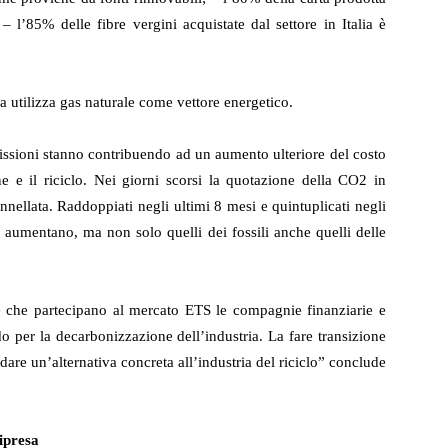
 l’85% delle fibre vergini acquistate dal settore in Italia è
opa utilizza gas naturale come vettore energetico.
missioni stanno contribuendo ad un aumento ulteriore del costo
ne e il riciclo. Nei giorni scorsi la quotazione della CO
2
in
ellata. Raddoppiati negli ultimi 8 mesi e quintuplicati negli
i aumentano, ma non solo quelli dei fossili anche quelli delle
 che partecipano al mercato ETS le compagnie finanziarie e
do per la decarbonizzazione dell’industria. La fare transizione
dare un’alternativa concreta all’industria del riciclo” conclude
ripresa