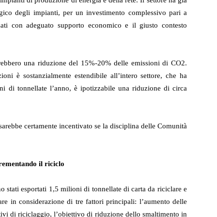
mpianti di produzione di energia e della rete. Il settore ha già
gico degli impianti, per un investimento complessivo pari a
zati con adeguato supporto economico e il giusto contesto
terebbero una riduzione del 15%-20% delle emissioni di CO
2
.
ioni è sostanzialmente estendibile all’intero settore, che ha
i di tonnellate l’anno, è ipotizzabile una riduzione di circa
 sarebbe certamente incentivato se la disciplina delle Comunità
rementando il riciclo
tati esportati 1,5 milioni di tonnellate di carta da riciclare e
e in considerazione di tre fattori principali: l’aumento delle
ivi di riciclaggio, l’obiettivo di riduzione dello smaltimento in