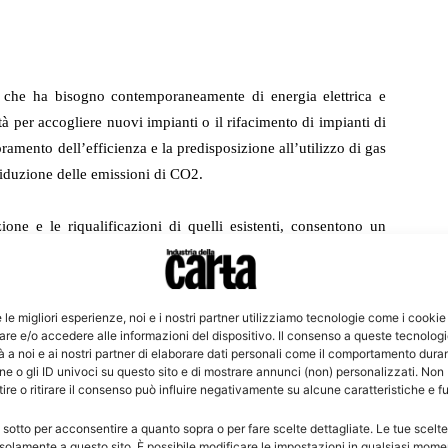
io, che ha bisogno contemporaneamente di energia elettrica e
ità per accogliere nuovi impianti o il rifacimento di impianti di
amento dell’efficienza e la predisposizione all’utilizzo di gas
riduzione delle emissioni di CO
2
.
one e le riqualificazioni di quelli esistenti, consentono un
 una pari riduzione delle emissioni di CO
2
e di NOx e hanno
onsiderato che il settore ha emissioni dirette e indirette di CO
2
à elettrica installata di oltre 600 MW a cui si aggiunge un
e le migliori esperienze, noi e i nostri partner utilizziamo tecnologie come i cookie
tri 200 MW, applicando queste tecnologie all’intero settore si
re e/o accedere alle informazioni del dispositivo. Il consenso a queste tecnolog
 a noi e ai nostri partner di elaborare dati personali come il comportamento duran
 180 t di NOx l’anno.
e o gli ID univoci su questo sito e di mostrare annunci (non) personalizzati. Non
re o ritirare il consenso può influire negativamente su alcune caratteristiche e f
ssibilità di poter riutilizzare i siti esistenti, senza necessità
 sotto per acconsentire a quanto sopra o per fare scelte dettagliate. Le tue scelt
solamente a questo sito. È possibile modificare le impostazioni in qualsiasi mome