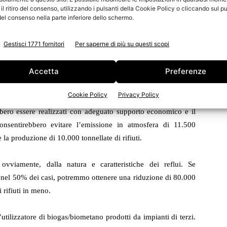
l ritiro del consenso, utilizzando i pulsanti della Cookie Policy o cliccando sul pu
el consenso nella parte inferiore dello schermo.
Gestisci 1771 fornitori
Per saperne di più su questi scopi
 di m3 di gas. Il riciclo in Italia e in Europa si svolge quasi
onte di energia.
Accetta
Preferenze
 di tecnologie di digestione anaerobica delle acque reflue o
Cookie Policy
Privacy Policy
er 4 diversi progetti pilota, con un costo di investimento
bero essere realizzati con adeguato supporto economico e il
consentirebbero evitare l’emissione in atmosfera di 11.500
a produzione di 10.000 tonnellate di rifiuti.
ovviamente, dalla natura e caratteristiche dei reflui. Se
le nel 50% dei casi, potremmo ottenere una riduzione di 80.000
rifiuti in meno.
l’utilizzatore di biogas/biometano prodotti da impianti di terzi.