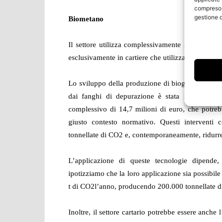
compreso i
gestione d
Biometano
Il settore utilizza complessivamente 2,5 miliardi
esclusivamente in cartiere che utilizzano questa f
Lo sviluppo della produzione di biogas per mezzo
dai fanghi di depurazione è stata ipotizzata p
complessivo di 14,7 milioni di euro, che potreb
giusto contesto normativo. Questi interventi 
tonnellate di CO
2
e, contemporaneamente, ridurre l
L’applicazione di queste tecnologie dipende, 
ipotizziamo che la loro applicazione sia possibi
t di CO
2
l’anno, producendo 200.000 tonnellate di 
Inoltre, il settore cartario potrebbe essere anche 