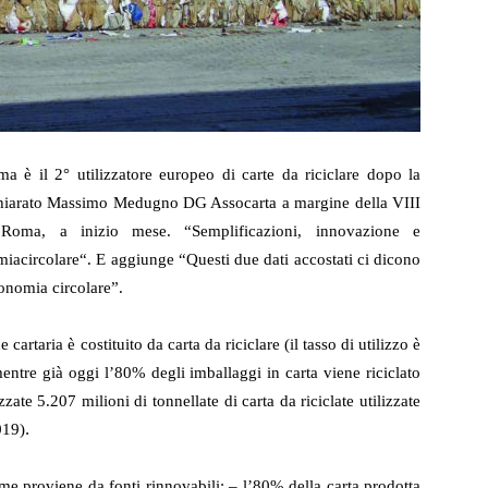
 ma è il
2° utilizzatore europeo di carte da riciclare dopo la
chiarato Massimo Medugno DG Assocarta a margine della VIII
a Roma, a inizio mese.
“Semplificazioni, innovazione e
iacircolare
“.
E aggiunge “Questi due dati accostati ci dicono
conomia circolare”.
 cartaria è costituito da carta da riciclare (il tasso di utilizzo è
mentre già oggi
l’80% degli imballaggi in carta viene riciclato
zate 5.207 milioni di tonnellate di carta da riciclate utilizzate
.
019)
ime proviene da fonti rinnovabili;
– l’80% della carta prodotta