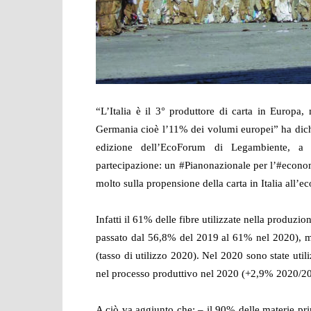
“L’Italia è il 3° produttore di carta in Europa,
Germania cioè l’11% dei volumi europei” ha di
edizione dell’EcoForum di Legambiente, 
partecipazione: un
#Pianonazionale
per l’
#econom
molto sulla propensione della carta in Italia all’e
Infatti
il 61% delle fibre utilizzate nella produzione
passato dal 56,8% del 2019 al 61% nel 2020)
, 
(tasso di utilizzo 2020).
Nel 2020 sono state utiliz
nel processo produttivo nel 2020 (+2,9% 2020/2
A ciò va aggiunto che
: – il 90% delle materie pr