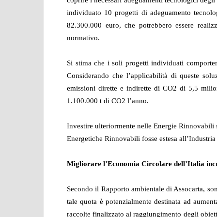
coprire i necessari adeguamenti tecnologici degli i
individuato 10 progetti di adeguamento tecnolo
82.300.000 euro, che potrebbero essere realiz
normativo.
Si stima che i soli progetti individuati compor
Considerando che l’applicabilità di queste soluz
emissioni dirette e indirette di CO
2
di 5,5 milion
1.100.000 t di CO
2
l’anno.
Investire ulteriormente nelle Energie Rinnovabili
Energetiche Rinnovabili fosse estesa all’Industria
Migliorare l’Economia Circolare dell’Italia inc
Secondo il Rapporto ambientale di Assocarta, sono s
tale quota è potenzialmente destinata ad aumentar
raccolte finalizzato al raggiungimento degli obiett