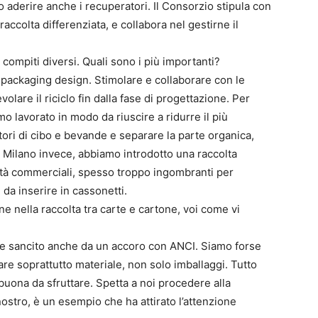
o aderire anche i recuperatori. Il Consorzio stipula con
accolta differenziata, e collabora nel gestirne il
 compiti diversi. Quali sono i più importanti?
 packaging design. Stimolare e collaborare con le
volare il riciclo fin dalla fase di progettazione. Per
o lavorato in modo da riuscire a ridurre il più
tori di cibo e bevande e separare la parte organica,
A Milano invece, abbiamo introdotto una raccolta
ività commerciali, spesso troppo ingombranti per
 da inserire in cassonetti.
one nella raccolta tra carte e cartone, voi come vi
me sancito anche da un accoro con ANCI. Siamo forse
rare soprattutto materiale, non solo imballaggi. Tutto
buona da sfruttare. Spetta a noi procedere alla
nostro, è un esempio che ha attirato l’attenzione