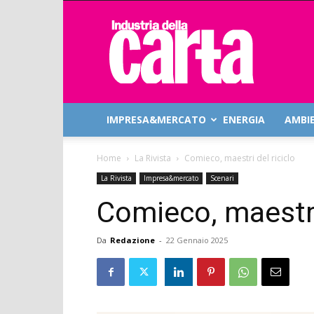
Industria
della
Carta
IMPRESA&MERCATO
ENERGIA
AMBI
Home
La Rivista
Comieco, maestri del riciclo
La Rivista
Impresa&mercato
Scenari
Comieco, maestri 
Da
Redazione
-
22 Gennaio 2025