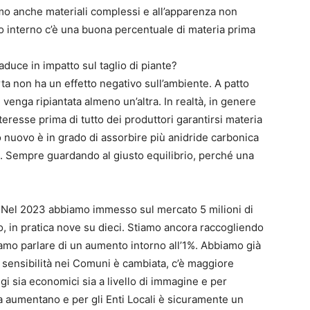
iamo anche materiali complessi e all’apparenza non
o interno c’è una buona percentuale di materia prima
aduce in impatto sul taglio di piante?
arta non ha un effetto negativo sull’ambiente. A patto
venga ripiantata almeno un’altra. In realtà, in genere
eresse prima di tutto dei produttori garantirsi materia
ro nuovo è in grado di assorbire più anidride carbonica
e. Sempre guardando al giusto equilibrio, perché una
. Nel 2023 abbiamo immesso sul mercato 5 milioni di
to, in pratica nove su dieci. Stiamo ancora raccogliendo
siamo parlare di un aumento intorno all’1%. Abbiamo già
 sensibilità nei Comuni è cambiata, c’è maggiore
i sia economici sia a livello di immagine e per
olta aumentano e per gli Enti Locali è sicuramente un