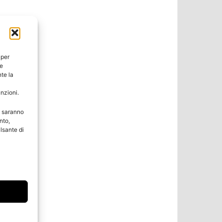
 per
ie
te la
unzioni.
e saranno
nto,
lsante di