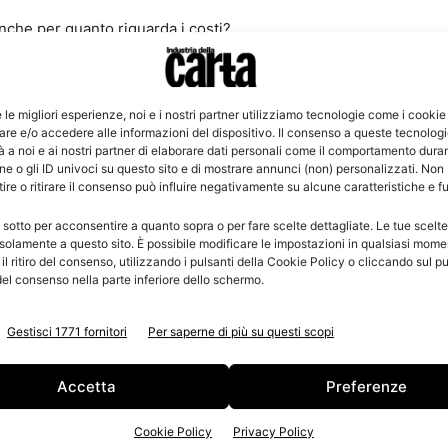
nche per quanto riguarda i costi?
ra di cellulosa, e può essere trattato a macero, per noi
se povero di materie prime e questa per noi è una
ne, e della qualità risultante, poi il materiale viene
e le migliori esperienze, noi e i nostri partner utilizziamo tecnologie come i cookie
re e/o accedere alle informazioni del dispositivo. Il consenso a queste tecnolog
 a noi e ai nostri partner di elaborare dati personali come il comportamento duran
e o gli ID univoci su questo sito e di mostrare annunci (non) personalizzati. Non
l 70% di imballaggi entro il 2030. In realtà, siamo
re o ritirare il consenso può influire negativamente su alcune caratteristiche e f
vorare per intercettare anche il restante. Parliamo di
 sotto per acconsentire a quanto sopra o per fare scelte dettagliate. Le tue scelt
carica. Ci sono aree geografiche dove i margini di
solamente a questo sito. È possibile modificare le impostazioni in qualsiasi mome
une grandi città.
l ritiro del consenso, utilizzando i pulsanti della Cookie Policy o cliccando sul pu
el consenso nella parte inferiore dello schermo.
bilizzazione verso aziende e privati. Oltra alla
Gestisci 1771 fornitori
Per saperne di più su questi scopi
mbiente, parliamo di un valore, nell’interesse di tutti, a
ia prima. Inoltre, attività importanti anche con le
Accetta
Preferenze
enzione sull’argomento.
l materiale recuperato da Comuni e aziende incaricate?
Cookie Policy
Privacy Policy
ateria prima sicuramente molto buona. Anche se in