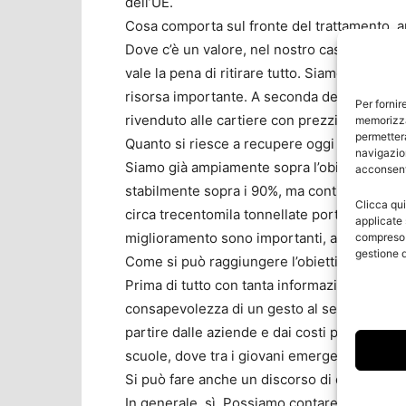
dell’UE.
Cosa comporta sul fronte del trattamento, a
Dove c’è un valore, nel nostro caso della fib
vale la pena di ritirare tutto. Siamo un Pae
risorsa importante. A seconda della lavorazio
Per fornir
rivenduto alle cartiere con prezzi diversi.
memorizza
permetterà
Quanto si riesce a recupere oggi in Italia?
navigazion
Siamo già ampiamente sopra l’obiettivo UE de
acconsenti
stabilmente sopra i 90%, ma continuiamo a la
Clicca qui
circa trecentomila tonnellate portate in dis
applicate 
miglioramento sono importanti, anche in alc
compreso i
gestione d
Come si può raggiungere l’obiettivo?
Prima di tutto con tanta informazione e sensi
consapevolezza di un gesto al servizio dell’a
partire dalle aziende e dai costi per la mater
scuole, dove tra i giovani emerge molta att
Si può fare anche un discorso di qualità su
In generale, sì. Possiamo contare su una m