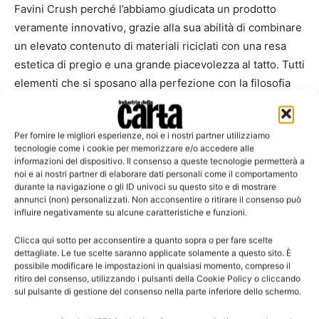
Favini Crush perché l’abbiamo giudicata un prodotto
veramente innovativo, grazie alla sua abilità di combinare
un elevato contenuto di materiali riciclati con una resa
estetica di pregio e una grande piacevolezza al tatto. Tutti
elementi che si sposano alla perfezione con la filosofia
de I Coloniali.»
Per fornire le migliori esperienze, noi e i nostri partner utilizziamo
Andrea Nappa
, Amministratore Delegato Favini e partner
tecnologie come i cookie per memorizzare e/o accedere alle
Orlando Italy, afferma: «A qualche mese dal lancio sul
informazioni del dispositivo. Il consenso a queste tecnologie permetterà a
noi e ai nostri partner di elaborare dati personali come il comportamento
mercato di Crush, siamo fieri di ricevere consensi e
durante la navigazione o gli ID univoci su questo sito e di mostrare
consolidare partnership con marchi come I Coloniali, che,
annunci (non) personalizzati. Non acconsentire o ritirare il consenso può
come noi, puntano sull’innovazione e sul pieno rispetto
influire negativamente su alcune caratteristiche e funzioni.
dell’ambiente. Con Crush abbiamo rivoluzionato
Clicca qui sotto per acconsentire a quanto sopra o per fare scelte
l’approccio tradizionale, ridiamo vita a sottoprodotti
dettagliate. Le tue scelte saranno applicate solamente a questo sito. È
possibile modificare le impostazioni in qualsiasi momento, compreso il
agroindustriali, proponendo un utilizzo alternativo degli
ritiro del consenso, utilizzando i pulsanti della Cookie Policy o cliccando
scarti, elevandoli a materia prima nobile. Il risultato che
sul pulsante di gestione del consenso nella parte inferiore dello schermo.
siamo riusciti a ottenere è una carta che garantisce ottimi