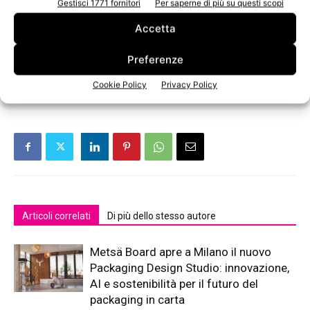
Gestisci 1771 fornitori
Per saperne di più su questi scopi
risultati di stampa e consente a chi la sceglie di
comunicare con forza i valori in cui crede.»
Accetta
Preferenze
TAGS
Crush
Favini
I Coloniali
Cookie Policy
Privacy Policy
Articoli correlati
Di più dello stesso autore
Metsä Board apre a Milano il nuovo
Packaging Design Studio: innovazione,
AI e sostenibilità per il futuro del
packaging in carta