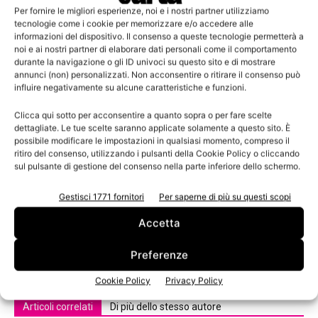
Per fornire le migliori esperienze, noi e i nostri partner utilizziamo
nuovo logo, che vuole mostrare l’unità, l’affidabilità e la
tecnologie come i cookie per memorizzare e/o accedere alle
credibilità di questa nuova entità. Il lancio del nuovo
informazioni del dispositivo. Il consenso a queste tecnologie permetterà a
noi e ai nostri partner di elaborare dati personali come il comportamento
marchio è avvenuto il primo gennaio 2017 e sarà
durante la navigazione o gli ID univoci su questo sito e di mostrare
gradualmente utilizzato da tutti i siti e uffici Rdm in
annunci (non) personalizzati. Non acconsentire o ritirare il consenso può
influire negativamente su alcune caratteristiche e funzioni.
Europa.
Clicca qui sotto per acconsentire a quanto sopra o per fare scelte
dettagliate. Le tue scelte saranno applicate solamente a questo sito. È
TAGS
careo
Cascades
Michele Bianchi
RDM
possibile modificare le impostazioni in qualsiasi momento, compreso il
ritiro del consenso, utilizzando i pulsanti della Cookie Policy o cliccando
Reno de Mecici
sul pulsante di gestione del consenso nella parte inferiore dello schermo.
Gestisci 1771 fornitori
Per saperne di più su questi scopi
Accetta
Preferenze
Cookie Policy
Privacy Policy
Articoli correlati
Di più dello stesso autore