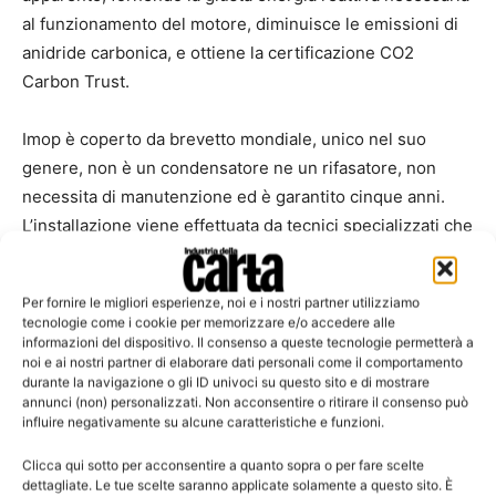
al funzionamento del motore, diminuisce le emissioni di
anidride carbonica, e ottiene la certificazione CO2
Carbon Trust.
Imop è coperto da brevetto mondiale, unico nel suo
genere, non è un condensatore ne un rifasatore, non
necessita di manutenzione ed è garantito cinque anni.
L’installazione viene effettuata da tecnici specializzati che
rilasciano la garanzia di conformità alle normative vigenti.
Per fornire le migliori esperienze, noi e i nostri partner utilizziamo
Beam Power Energy
si avvale della partnership con
D.M.
tecnologie come i cookie per memorizzare e/o accedere alle
Progetti
di Grugliasco, la quale fornisce soluzioni
informazioni del dispositivo. Il consenso a queste tecnologie permetterà a
noi e ai nostri partner di elaborare dati personali come il comportamento
innovative e d’avanguardia per lo sviluppo e l’impiego
durante la navigazione o gli ID univoci su questo sito e di mostrare
dell’Imop Energy Saver.
annunci (non) personalizzati. Non acconsentire o ritirare il consenso può
influire negativamente su alcune caratteristiche e funzioni.
Beam Power Energy esegue gratuitamente la diagnosi
Clicca qui sotto per acconsentire a quanto sopra o per fare scelte
degli impianti e audit energetico fornendo la miglior
dettagliate. Le tue scelte saranno applicate solamente a questo sito. È