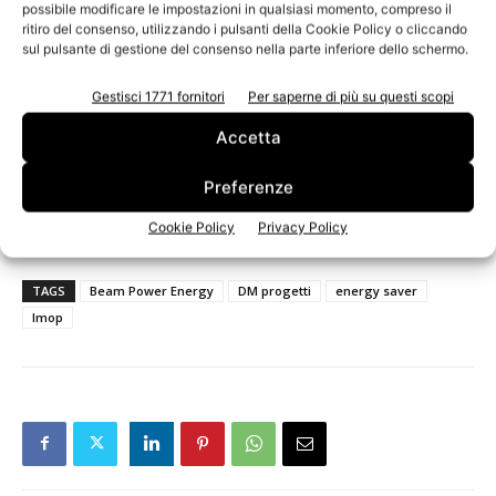
possibile modificare le impostazioni in qualsiasi momento, compreso il
soluzione per guadagnare risparmiando energia. Inoltre
ritiro del consenso, utilizzando i pulsanti della Cookie Policy o cliccando
realizza su misura il business plan per il rientro
sul pulsante di gestione del consenso nella parte inferiore dello schermo.
dell’investimento offrendo soluzioni di pagamento con
Gestisci 1771 fornitori
Per saperne di più su questi scopi
rate da 12 a 60 mesi con finanziamento a tasso zero,
leasing tasso zero o noleggio operativo.
Accetta
Preferenze
Richiedi una consulenza gratuita, inizia a risparmiare da
subito!
Cookie Policy
Privacy Policy
TAGS
Beam Power Energy
DM progetti
energy saver
Imop