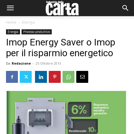
Home
Energia
Energia
Processo produttivo
Imop Energy Saver o Imop
per il risparmio energetico
Da
Redazione
-
25 Ottobre 2013