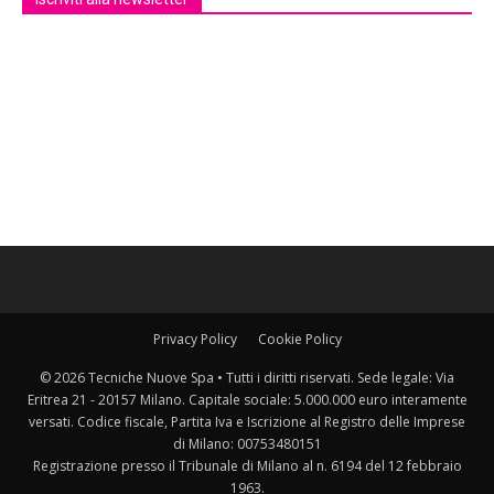
Privacy Policy
Cookie Policy
© 2026 Tecniche Nuove Spa • Tutti i diritti riservati. Sede legale: Via
Eritrea 21 - 20157 Milano. Capitale sociale: 5.000.000 euro interamente
versati. Codice fiscale, Partita Iva e Iscrizione al Registro delle Imprese
di Milano: 00753480151
Registrazione presso il Tribunale di Milano al n. 6194 del 12 febbraio
1963.