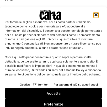
La sezione dedicata alle aziende che mettono in essere
attività in più rispetto a quelle previste dalla legge sulla
Per fornire le migliori esperienze, noi e i nostri partner utilizziamo
sicurezza, ha visto riconoscere i premi «Più per zero» a:
tecnologie come i cookie per memorizzare e/o accedere alle
Smurfit Kappa, Soffass Cartiera e Paper Divipac.
informazioni del dispositivo. Il consenso a queste tecnologie permetterà a
noi e ai nostri partner di elaborare dati personali come il comportamento
durante la navigazione o gli ID univoci su questo sito e di mostrare
La decima edizione è stata sponsorizzata da Well Salus e
annunci (non) personalizzati. Non acconsentire o ritirare il consenso può
influire negativamente su alcune caratteristiche e funzioni.
da Allianz di Capannoni. Il progetto Obiettivo Zero è
patrocinato da: Assocarta, Associazione degli Industriali
Clicca qui sotto per acconsentire a quanto sopra o per fare scelte
di Lucca, Inail di Lucca, Usl 2 di Luca e dall’Università di
dettagliate. Le tue scelte saranno applicate solamente a questo sito. È
possibile modificare le impostazioni in qualsiasi momento, compreso il
Pisa, dipartimento di economia e management.
ritiro del consenso, utilizzando i pulsanti della Cookie Policy o cliccando
sul pulsante di gestione del consenso nella parte inferiore dello schermo.
TAGS
Fiondazione Lazzareschi
Obiettivo Zero
Gestisci 1771 fornitori
Per saperne di più su questi scopi
Premio sulla Sicurezza
Accetta
Preferenze